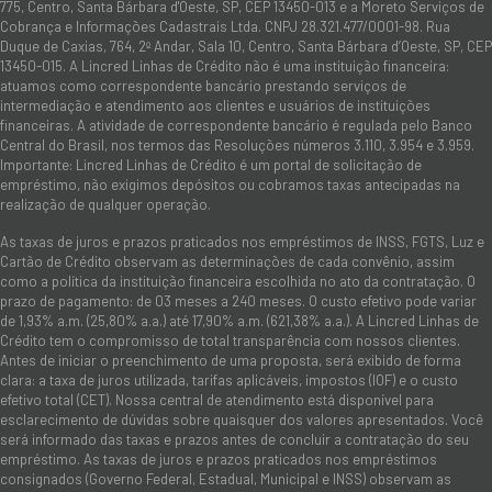
775, Centro, Santa Bárbara d'Oeste, SP, CEP 13450-013 e a Moreto Serviços de
Cobrança e Informações Cadastrais Ltda. CNPJ 28.321.477/0001-98. Rua
Duque de Caxias, 764, 2º Andar, Sala 10, Centro, Santa Bárbara d’Oeste, SP, CEP
13450-015. A Lincred Linhas de Crédito não é uma instituição financeira:
atuamos como correspondente bancário prestando serviços de
intermediação e atendimento aos clientes e usuários de instituições
financeiras. A atividade de correspondente bancário é regulada pelo Banco
Central do Brasil, nos termos das Resoluções números 3.110, 3.954 e 3.959.
Importante: Lincred Linhas de Crédito é um portal de solicitação de
empréstimo, não exigimos depósitos ou cobramos taxas antecipadas na
realização de qualquer operação.
As taxas de juros e prazos praticados nos empréstimos de INSS, FGTS, Luz e
Cartão de Crédito observam as determinações de cada convênio, assim
como a política da instituição financeira escolhida no ato da contratação. O
prazo de pagamento: de 03 meses a 240 meses. O custo efetivo pode variar
de 1,93% a.m. (25,80% a.a.) até 17,90% a.m. (621,38% a.a.). A Lincred Linhas de
Crédito tem o compromisso de total transparência com nossos clientes.
Antes de iniciar o preenchimento de uma proposta, será exibido de forma
clara: a taxa de juros utilizada, tarifas aplicáveis, impostos (IOF) e o custo
efetivo total (CET). Nossa central de atendimento está disponível para
esclarecimento de dúvidas sobre quaisquer dos valores apresentados. Você
será informado das taxas e prazos antes de concluir a contratação do seu
empréstimo. As taxas de juros e prazos praticados nos empréstimos
consignados (Governo Federal, Estadual, Municipal e INSS) observam as