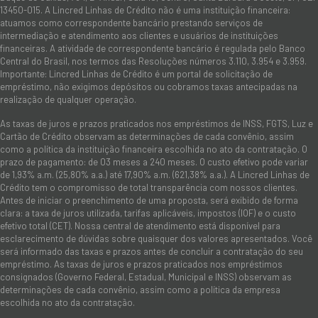
13450-015. A Lincred Linhas de Crédito não é uma instituição financeira:
atuamos como correspondente bancário prestando serviços de
intermediação e atendimento aos clientes e usuários de instituições
financeiras. A atividade de correspondente bancário é regulada pelo Banco
Central do Brasil, nos termos das Resoluções números 3.110, 3.954 e 3.959.
Importante: Lincred Linhas de Crédito é um portal de solicitação de
empréstimo, não exigimos depósitos ou cobramos taxas antecipadas na
realização de qualquer operação.
As taxas de juros e prazos praticados nos empréstimos de INSS, FGTS, Luz e
Cartão de Crédito observam as determinações de cada convênio, assim
como a política da instituição financeira escolhida no ato da contratação. O
prazo de pagamento: de 03 meses a 240 meses. O custo efetivo pode variar
de 1,93% a.m. (25,80% a.a.) até 17,90% a.m. (621,38% a.a.). A Lincred Linhas de
Crédito tem o compromisso de total transparência com nossos clientes.
Antes de iniciar o preenchimento de uma proposta, será exibido de forma
clara: a taxa de juros utilizada, tarifas aplicáveis, impostos (IOF) e o custo
efetivo total (CET). Nossa central de atendimento está disponível para
esclarecimento de dúvidas sobre quaisquer dos valores apresentados. Você
será informado das taxas e prazos antes de concluir a contratação do seu
empréstimo. As taxas de juros e prazos praticados nos empréstimos
consignados (Governo Federal, Estadual, Municipal e INSS) observam as
determinações de cada convênio, assim como a política da empresa
escolhida no ato da contratação.