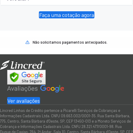
Faça uma cotação agora
Não solicitamos pagamentos antecipados.
Ver avaliações
Lincred Linhas de Crédito pertence a Picarelli Serviços de Cobranças e
Informações Cadastrais Ltda. CNPJ 09.663.002/0001-35. Rua Santa Bárbara,
775, Centro, Santa Bárbara d'Oeste, SP, CEP 13450-013 e a Moreto Serviços de
Cobrança e Informações Cadastrais Ltda. CNPJ 28.321.477/0001-98. Rua
Duque de Caxias, 764, 2º Andar, Sala 10, Centro, Santa Bárbara d’Oeste, SP, CEP