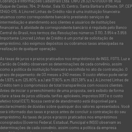
Cobrança e Informações Cadastrais Ltda. CNPJ 28.321.477/0001-98. Rua
Duque de Caxias, 764, 2º Andar, Sala 10, Centro, Santa Bárbara d’Oeste, SP, CEP
13450-015. A Lincred Linhas de Crédito não é uma instituição financeira:
atuamos como correspondente bancário prestando serviços de
intermediação e atendimento aos clientes e usuários de instituições
financeiras. A atividade de correspondente bancário é regulada pelo Banco
Central do Brasil, nos termos das Resoluções números 3.110, 3.954 e 3.959.
Importante: Lincred Linhas de Crédito é um portal de solicitação de
empréstimo, não exigimos depósitos ou cobramos taxas antecipadas na
realização de qualquer operação.
As taxas de juros e prazos praticados nos empréstimos de INSS, FGTS, Luz e
Cartão de Crédito observam as determinações de cada convênio, assim
como a política da instituição financeira escolhida no ato da contratação. O
prazo de pagamento: de 03 meses a 240 meses. O custo efetivo pode variar
de 1,93% a.m. (25,80% a.a.) até 17,90% a.m. (621,38% a.a.). A Lincred Linhas de
Crédito tem o compromisso de total transparência com nossos clientes.
Antes de iniciar o preenchimento de uma proposta, será exibido de forma
clara: a taxa de juros utilizada, tarifas aplicáveis, impostos (IOF) e o custo
efetivo total (CET). Nossa central de atendimento está disponível para
esclarecimento de dúvidas sobre quaisquer dos valores apresentados. Você
será informado das taxas e prazos antes de concluir a contratação do seu
empréstimo. As taxas de juros e prazos praticados nos empréstimos
consignados (Governo Federal, Estadual, Municipal e INSS) observam as
determinações de cada convênio, assim como a política da empresa