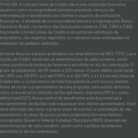
13450-015. A Lincred Linhas de Crédito não é uma instituição financeira:
atuamos como correspondente bancário prestando serviços de
intermediação e atendimento aos clientes e usuários de instituições
financeiras. A atividade de correspondente bancário é regulada pelo Banco
Central do Brasil, nos termos das Resoluções números 3.110, 3.954 e 3.959.
Importante: Lincred Linhas de Crédito é um portal de solicitação de
empréstimo, não exigimos depósitos ou cobramos taxas antecipadas na
realização de qualquer operação.
As taxas de juros e prazos praticados nos empréstimos de INSS, FGTS, Luz e
Cartão de Crédito observam as determinações de cada convênio, assim
como a política da instituição financeira escolhida no ato da contratação. O
prazo de pagamento: de 03 meses a 240 meses. O custo efetivo pode variar
de 1,93% a.m. (25,80% a.a.) até 17,90% a.m. (621,38% a.a.). A Lincred Linhas de
Crédito tem o compromisso de total transparência com nossos clientes.
Antes de iniciar o preenchimento de uma proposta, será exibido de forma
clara: a taxa de juros utilizada, tarifas aplicáveis, impostos (IOF) e o custo
efetivo total (CET). Nossa central de atendimento está disponível para
esclarecimento de dúvidas sobre quaisquer dos valores apresentados. Você
será informado das taxas e prazos antes de concluir a contratação do seu
empréstimo. As taxas de juros e prazos praticados nos empréstimos
consignados (Governo Federal, Estadual, Municipal e INSS) observam as
determinações de cada convênio, assim como a política da empresa
escolhida no ato da contratação.