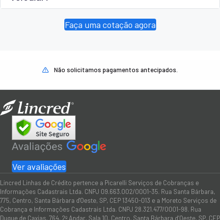
Faça uma cotação agora
Não solicitamos pagamentos antecipados.
Ver avaliações
Lincred Linhas de Crédito pertence a Picarelli Serviços de Cobranças e
Informações Cadastrais Ltda. CNPJ 09.663.002/0001-35. Rua Santa Bárbara,
775, Centro, Santa Bárbara d'Oeste, SP, CEP 13450-013 e a Moreto Serviços de
Cobrança e Informações Cadastrais Ltda. CNPJ 28.321.477/0001-98. Rua
Duque de Caxias, 764, 2º Andar, Sala 10, Centro, Santa Bárbara d’Oeste, SP, CEP