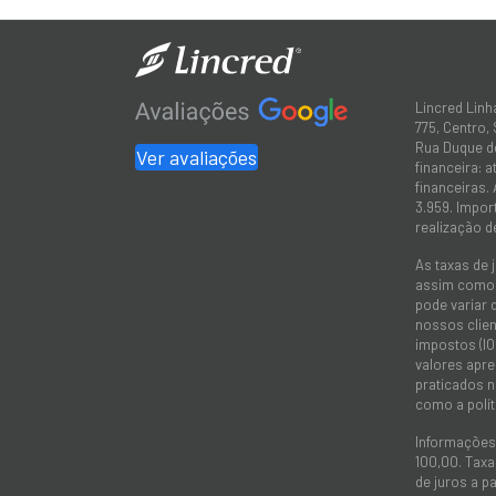
Lincred Linh
775, Centro,
Rua Duque de
Ver avaliações
financeira: 
financeiras.
3.959. Impor
realização d
As taxas de 
assim como a
pode variar 
nossos client
impostos (IO
valores apre
praticados 
como a polít
Informações
100,00. Taxa
de juros a p