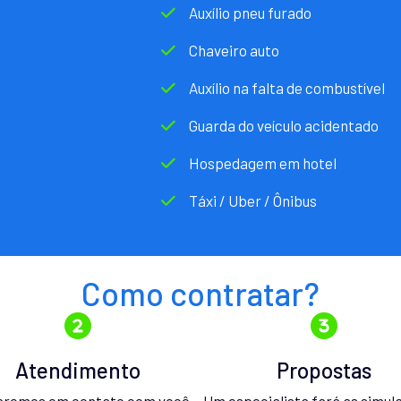
Auxílio pneu furado
Chaveiro auto
Auxílio na falta de combustível
Guarda do veículo acidentado
Hospedagem em hotel
Táxi / Uber / Ônibus
Como contratar?
Atendimento
Propostas
aremos em contato com você
Um especialista fará as simul