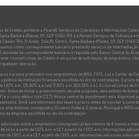
as de Crédito pertence a Picarelli Serviços de Cobranças e Informações Cadas
 Santa Bárbara d'Oeste, SP, CEP 13450-013 e a Moreto Serviços de Cobrança e 
 Caxias, 764, 2º Andar, Sala 10, Centro, Santa Bárbara d’Oeste, SP, CEP 13450-0
atuamos como correspondente bancário prestando serviços de intermediação e
 A atividade de correspondente bancário é regulada pelo Banco Central do Bra
tante: Lincred Linhas de Crédito é um portal de solicitação de empréstimo, 
e qualquer operação.
juros e prazos praticados nos empréstimos de INSS, FGTS, Luz e Cartão de C
 política da instituição financeira escolhida no ato da contratação. O prazo
de 1,93% a.m. (25,80% a.a.) até 17,90% a.m. (621,38% a.a.). A Lincred Linhas d
es. Antes de iniciar o preenchimento de uma proposta, será exibido de forma cla
F) e o custo efetivo total (CET). Nossa central de atendimento está disponível
sentados. Você será informado das taxas e prazos antes de concluir a contra
nos empréstimos consignados (Governo Federal, Estadual, Municipal e INSS) 
ica da empresa escolhida no ato da contratação.
 adicionais sobre o empréstimo consignado: prazo mínimo de 6 meses e máx
 de juros a partir de 1,51% a.m. e CET a partir de 1,55% a.m. Informações adic
artir de 1,55% a.m e CET a partir de 1,59% a.m. Informações adicionais sobre an