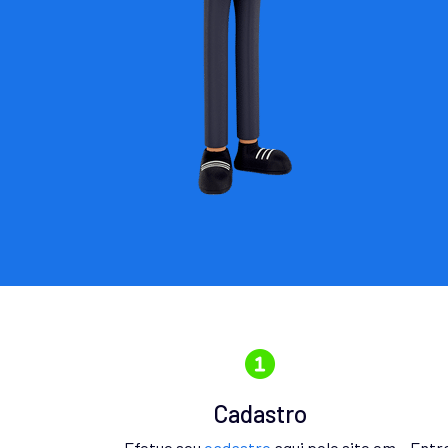
Cadastro
Efetue seu
cadastro
aqui pelo site em
Entr