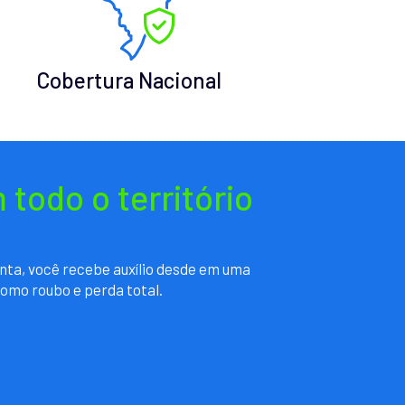
Cobertura Nacional
todo o território
nta, você recebe auxílio desde em uma
como roubo e perda total.