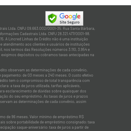
trais Ltda. CNPJ 09.663.002/0001-35. Rua Santa Bárbara,
Informações Cadastrais Ltda. CNPJ 28.321.477/0001-98.
15. A Lincred Linhas de Crédito não é uma instituição
 atendimento aos clientes e usuários de instituições
sil, nos termos das Resoluções números 3.110, 3.954 e
não exigimos depósitos ou cobramos taxas antecipadas na
rédito observam as determinações de cada convênio,
 de pagamento: de 03 meses a 240 meses. O custo efetivo
e Crédito tem o compromisso de total transparência com
ra: a taxa de juros utilizada, tarifas aplicáveis,
 para esclarecimento de dúvidas sobre quaisquer dos
tação do seu empréstimo. As taxas de juros e prazos
observam as determinações de cada convênio, assim
imo de 96 meses. Valor mínimo de empréstimo R$
ionais sobre portabilidade de empréstimo consignado: taxa
tecipação saque-aniversário: taxa de juros a partir de