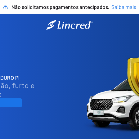
Não solicitamos pagamentos antecipados.
Saiba mais
DURO PI
ão, furto e
o