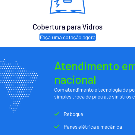
Cobertura para Vidros
Faça uma cotação agora
Atendimento em 
nacional
Com atendimento e tecnologia de po
simples troca de pneu até sinistros 
Reboque
Panes elétrica e mecânica