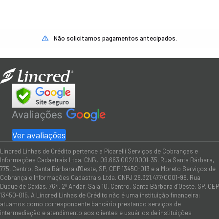
Não solicitamos pagamentos antecipados.
Ver avaliações
Lincred Linhas de Crédito pertence a Picarelli Serviços de Cobranças e
Informações Cadastrais Ltda. CNPJ 09.663.002/0001-35. Rua Santa Bárbara,
775, Centro, Santa Bárbara d'Oeste, SP, CEP 13450-013 e a Moreto Serviços de
Cobrança e Informações Cadastrais Ltda. CNPJ 28.321.477/0001-98. Rua
Duque de Caxias, 764, 2º Andar, Sala 10, Centro, Santa Bárbara d’Oeste, SP, CEP
13450-015. A Lincred Linhas de Crédito não é uma instituição financeira:
atuamos como correspondente bancário prestando serviços de
intermediação e atendimento aos clientes e usuários de instituições