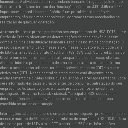
financeiras. A atividade de correspondente bancário é regulada pelo Banco
Central do Brasil, nos termos das Resoluções números 3.110, 3.954 e 3.959.
Importante: Lincred Linhas de Crédito é um portal de solicitação de
empréstimo, não exigimos depósitos ou cobramos taxas antecipadas na
realização de qualquer operação.
As taxas de juros e prazos praticados nos empréstimos de INSS, FGTS, Luz e
Cartão de Crédito observam as determinações de cada convênio, assim
como a política da instituição financeira escolhida no ato da contratação. O
prazo de pagamento: de 03 meses a 240 meses. O custo efetivo pode variar
de 1,93% a.m. (25,80% a.a.) até 17,90% a.m. (621,38% a.a.). A Lincred Linhas de
Crédito tem o compromisso de total transparência com nossos clientes.
Antes de iniciar o preenchimento de uma proposta, será exibido de forma
clara: a taxa de juros utilizada, tarifas aplicáveis, impostos (IOF) e o custo
efetivo total (CET). Nossa central de atendimento está disponível para
esclarecimento de dúvidas sobre quaisquer dos valores apresentados. Você
será informado das taxas e prazos antes de concluir a contratação do seu
empréstimo. As taxas de juros e prazos praticados nos empréstimos
consignados (Governo Federal, Estadual, Municipal e INSS) observam as
determinações de cada convênio, assim como a política da empresa
escolhida no ato da contratação.
Informações adicionais sobre o empréstimo consignado: prazo mínimo de 6
meses e máximo de 96 meses. Valor mínimo de empréstimo R$ 100,00. Taxa
de juros a partir de 1,51% a.m. e CET a partir de 1,55% a.m. Informações