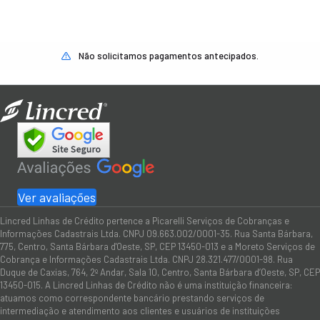
Não solicitamos pagamentos antecipados.
Ver avaliações
Lincred Linhas de Crédito pertence a Picarelli Serviços de Cobranças e
Informações Cadastrais Ltda. CNPJ 09.663.002/0001-35. Rua Santa Bárbara,
775, Centro, Santa Bárbara d'Oeste, SP, CEP 13450-013 e a Moreto Serviços de
Cobrança e Informações Cadastrais Ltda. CNPJ 28.321.477/0001-98. Rua
Duque de Caxias, 764, 2º Andar, Sala 10, Centro, Santa Bárbara d’Oeste, SP, CEP
13450-015. A Lincred Linhas de Crédito não é uma instituição financeira:
atuamos como correspondente bancário prestando serviços de
intermediação e atendimento aos clientes e usuários de instituições