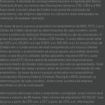
financeiras. A atividade de correspondente bancário é regulada pelo Banco
Central do Brasil, nos termos das Resoluções números 3.110, 3.954 e 3.959.
Importante: Lincred Linhas de Crédito é um portal de solicitação de
empréstimo, não exigimos depósitos ou cobramos taxas antecipadas na
realização de qualquer operação.
As taxas de juros e prazos praticados nos empréstimos de INSS, FGTS, Luz e
Cartão de Crédito observam as determinações de cada convênio, assim
como a política da instituição financeira escolhida no ato da contratação. O
prazo de pagamento: de 03 meses a 240 meses. O custo efetivo pode variar
de 1,93% a.m. (25,80% a.a.) até 17,90% a.m. (621,38% a.a.). A Lincred Linhas de
Crédito tem o compromisso de total transparência com nossos clientes.
Antes de iniciar o preenchimento de uma proposta, será exibido de forma
clara: a taxa de juros utilizada, tarifas aplicáveis, impostos (IOF) e o custo
efetivo total (CET). Nossa central de atendimento está disponível para
esclarecimento de dúvidas sobre quaisquer dos valores apresentados. Você
será informado das taxas e prazos antes de concluir a contratação do seu
empréstimo. As taxas de juros e prazos praticados nos empréstimos
consignados (Governo Federal, Estadual, Municipal e INSS) observam as
determinações de cada convênio, assim como a política da empresa
escolhida no ato da contratação.
Informações adicionais sobre o empréstimo consignado: prazo mínimo de 6
meses e máximo de 96 meses. Valor mínimo de empréstimo R$ 100,00. Taxa
de juros a partir de 1,51% a.m. e CET a partir de 1,55% a.m. Informações