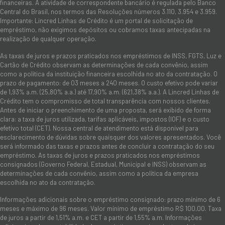
financeiras. A atividade de correspondente bancário é regulada pelo Banco
Central do Brasil, nos termos das Resoluções números 3.110, 3.954 e 3.959.
Importante: Lincred Linhas de Crédito é um portal de solicitação de
empréstimo, não exigimos depósitos ou cobramos taxas antecipadas na
realização de qualquer operação.
As taxas de juros e prazos praticados nos empréstimos de INSS, FGTS, Luz e
Cartão de Crédito observam as determinações de cada convênio, assim
como a política da instituição financeira escolhida no ato da contratação. O
prazo de pagamento: de 03 meses a 240 meses. O custo efetivo pode variar
de 1,93% a.m. (25,80% a.a.) até 17,90% a.m. (621,38% a.a.). A Lincred Linhas de
Crédito tem o compromisso de total transparência com nossos clientes.
Antes de iniciar o preenchimento de uma proposta, será exibido de forma
clara: a taxa de juros utilizada, tarifas aplicáveis, impostos (IOF) e o custo
efetivo total (CET). Nossa central de atendimento está disponível para
esclarecimento de dúvidas sobre quaisquer dos valores apresentados. Você
será informado das taxas e prazos antes de concluir a contratação do seu
empréstimo. As taxas de juros e prazos praticados nos empréstimos
consignados (Governo Federal, Estadual, Municipal e INSS) observam as
determinações de cada convênio, assim como a política da empresa
escolhida no ato da contratação.
Informações adicionais sobre o empréstimo consignado: prazo mínimo de 6
meses e máximo de 96 meses. Valor mínimo de empréstimo R$ 100,00. Taxa
de juros a partir de 1,51% a.m. e CET a partir de 1,55% a.m. Informações