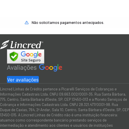
Não solicitamos pagamentos antecipados.
Ver avaliações
Lincred Linhas de Crédito pertence a Picarelli Serviços de Cobranças e
Informações Cadastrais Ltda. CNPJ 09.663.002/0001-35. Rua Santa Bárbara,
775, Centro, Santa Bárbara d'Oeste, SP, CEP 13450-013 e a Moreto Serviços de
Cobrança e Informações Cadastrais Ltda. CNPJ 28.321.477/0001-98. Rua
Duque de Caxias, 764, 2º Andar, Sala 10, Centro, Santa Bárbara d’Oeste, SP, CEP
13450-015. A Lincred Linhas de Crédito não é uma instituição financeira:
atuamos como correspondente bancário prestando serviços de
intermediação e atendimento aos clientes e usuários de instituições