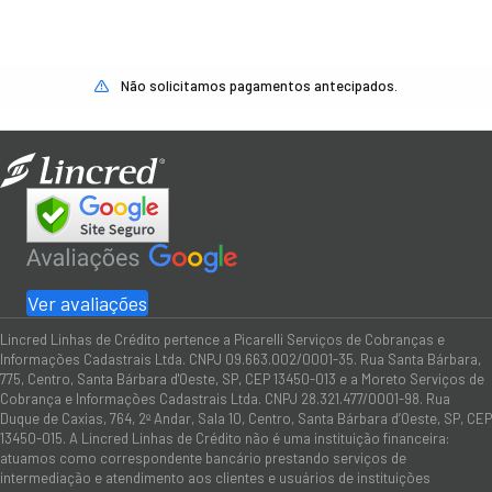
Não solicitamos pagamentos antecipados.
Ver avaliações
Lincred Linhas de Crédito pertence a Picarelli Serviços de Cobranças e
Informações Cadastrais Ltda. CNPJ 09.663.002/0001-35. Rua Santa Bárbara,
775, Centro, Santa Bárbara d'Oeste, SP, CEP 13450-013 e a Moreto Serviços de
Cobrança e Informações Cadastrais Ltda. CNPJ 28.321.477/0001-98. Rua
Duque de Caxias, 764, 2º Andar, Sala 10, Centro, Santa Bárbara d’Oeste, SP, CEP
13450-015. A Lincred Linhas de Crédito não é uma instituição financeira:
atuamos como correspondente bancário prestando serviços de
intermediação e atendimento aos clientes e usuários de instituições