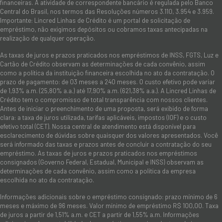
financeiras. A atividade de correspondente bancário é regulada pelo Banco
Central do Brasil, nos termos das Resoluções números 3.110, 3.954 e 3.959.
Importante: Lincred Linhas de Crédito é um portal de solicitação de
empréstimo, não exigimos depósitos ou cobramos taxas antecipadas na
realização de qualquer operação.
As taxas de juros e prazos praticados nos empréstimos de INSS, FGTS, Luz e
Cartão de Crédito observam as determinações de cada convênio, assim
como a política da instituição financeira escolhida no ato da contratação. O
prazo de pagamento: de 03 meses a 240 meses. O custo efetivo pode variar
de 1,93% a.m. (25,80% a.a.) até 17,90% a.m. (621,38% a.a.). A Lincred Linhas de
Crédito tem o compromisso de total transparência com nossos clientes.
Antes de iniciar o preenchimento de uma proposta, será exibido de forma
clara: a taxa de juros utilizada, tarifas aplicáveis, impostos (IOF) e o custo
efetivo total (CET). Nossa central de atendimento está disponível para
esclarecimento de dúvidas sobre quaisquer dos valores apresentados. Você
será informado das taxas e prazos antes de concluir a contratação do seu
empréstimo. As taxas de juros e prazos praticados nos empréstimos
consignados (Governo Federal, Estadual, Municipal e INSS) observam as
determinações de cada convênio, assim como a política da empresa
escolhida no ato da contratação.
Informações adicionais sobre o empréstimo consignado: prazo mínimo de 6
meses e máximo de 96 meses. Valor mínimo de empréstimo R$ 100,00. Taxa
de juros a partir de 1,51% a.m. e CET a partir de 1,55% a.m. Informações