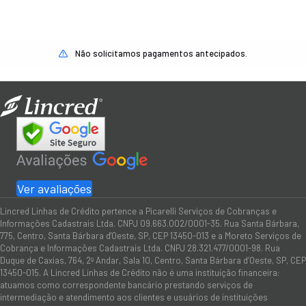
Não solicitamos pagamentos antecipados.
Ver avaliações
Lincred Linhas de Crédito pertence a Picarelli Serviços de Cobranças e
Informações Cadastrais Ltda. CNPJ 09.663.002/0001-35. Rua Santa Bárbara,
775, Centro, Santa Bárbara d'Oeste, SP, CEP 13450-013 e a Moreto Serviços de
Cobrança e Informações Cadastrais Ltda. CNPJ 28.321.477/0001-98. Rua
Duque de Caxias, 764, 2º Andar, Sala 10, Centro, Santa Bárbara d’Oeste, SP, CEP
13450-015. A Lincred Linhas de Crédito não é uma instituição financeira:
atuamos como correspondente bancário prestando serviços de
intermediação e atendimento aos clientes e usuários de instituições