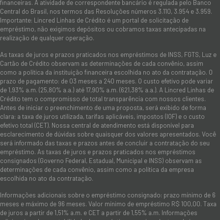
financeiras. A atividade de correspondente bancário é regulada pelo Banco
Central do Brasil, nos termos das Resoluções números 3.110, 3.954 e 3.959.
Importante: Lincred Linhas de Crédito é um portal de solicitação de
empréstimo, não exigimos depósitos ou cobramos taxas antecipadas na
realização de qualquer operação.
As taxas de juros e prazos praticados nos empréstimos de INSS, FGTS, Luz e
Cartão de Crédito observam as determinações de cada convênio, assim
como a política da instituição financeira escolhida no ato da contratação. O
prazo de pagamento: de 03 meses a 240 meses. O custo efetivo pode variar
de 1,93% a.m. (25,80% a.a.) até 17,90% a.m. (621,38% a.a.). A Lincred Linhas de
Crédito tem o compromisso de total transparência com nossos clientes.
Antes de iniciar o preenchimento de uma proposta, será exibido de forma
clara: a taxa de juros utilizada, tarifas aplicáveis, impostos (IOF) e o custo
efetivo total (CET). Nossa central de atendimento está disponível para
esclarecimento de dúvidas sobre quaisquer dos valores apresentados. Você
será informado das taxas e prazos antes de concluir a contratação do seu
empréstimo. As taxas de juros e prazos praticados nos empréstimos
consignados (Governo Federal, Estadual, Municipal e INSS) observam as
determinações de cada convênio, assim como a política da empresa
escolhida no ato da contratação.
Informações adicionais sobre o empréstimo consignado: prazo mínimo de 6
meses e máximo de 96 meses. Valor mínimo de empréstimo R$ 100,00. Taxa
de juros a partir de 1,51% a.m. e CET a partir de 1,55% a.m. Informações