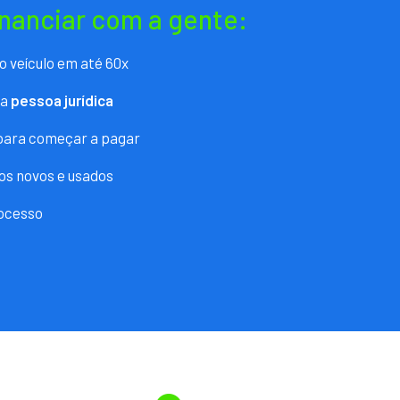
inanciar com a gente:
o veículo em até 60x
ra
pessoa jurídica
 para começar a pagar
os novos e usados
ocesso