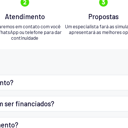
Atendimento
Propostas
aremos em contato com você
Um especialista fará as simul
hatsApp ou telefone para dar
apresentará as melhores o
continuidade
ento?
m ser financiados?
mento?