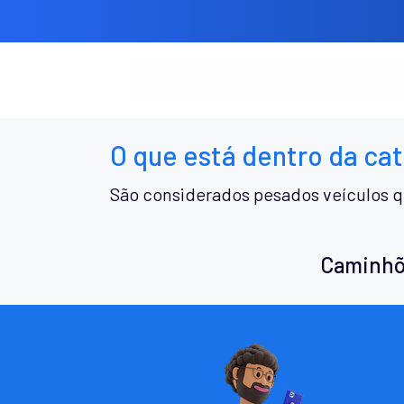
O que está dentro da ca
São considerados pesados veículos q
Caminhõ