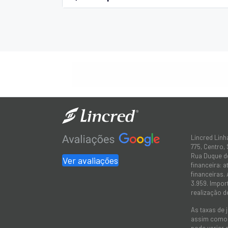
Lincred Linh
775, Centro,
Rua Duque de
Ver avaliações
financeira: 
financeiras.
3.959. Impor
realização d
As taxas de 
assim como a
pode variar 