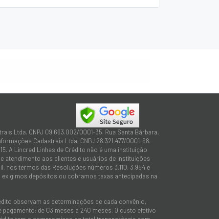
trais Ltda. CNPJ 09.663.002/0001-35. Rua Santa Bárbara,
Informações Cadastrais Ltda. CNPJ 28.321.477/0001-98.
15. A Lincred Linhas de Crédito não é uma instituição
 atendimento aos clientes e usuários de instituições
sil, nos termos das Resoluções números 3.110, 3.954 e
não exigimos depósitos ou cobramos taxas antecipadas na
rédito observam as determinações de cada convênio,
 de pagamento: de 03 meses a 240 meses. O custo efetivo
e Crédito tem o compromisso de total transparência com