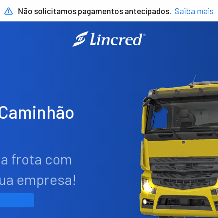
Não solicitamos pagamentos antecipados.
Saiba mais
 Caminhão
ua frota com
sua empresa!