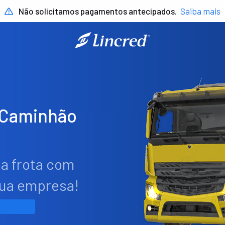
Não solicitamos pagamentos antecipados.
Saiba mais
 Caminhão
ua frota com
sua empresa!