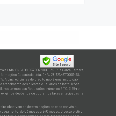
trais Ltda. CNPJ 09.663.002/0001-35. Rua Santa Bárbara,
Informações Cadastrais Ltda. CNPJ 28.321.477/0001-98.
15. A Lincred Linhas de Crédito não é uma instituição
 atendimento aos clientes e usuários de instituições
sil, nos termos das Resoluções números 3.110, 3.954 e
não exigimos depósitos ou cobramos taxas antecipadas na
rédito observam as determinações de cada convênio,
 de pagamento: de 03 meses a 240 meses. O custo efetivo
e Crédito tem o compromisso de total transparência com