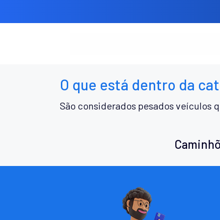
O que está dentro da ca
São considerados pesados veículos q
Caminhõ