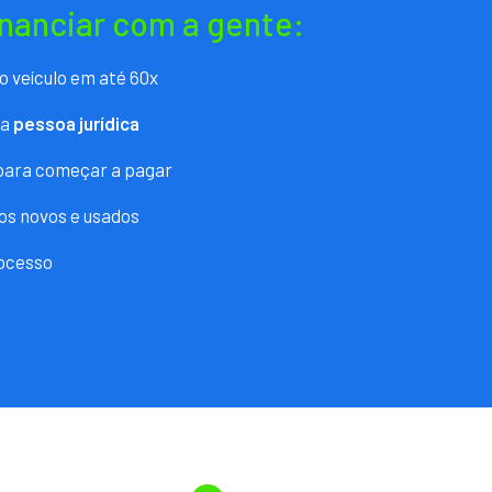
inanciar com a gente:
o veículo em até 60x
ra
pessoa jurídica
 para começar a pagar
os novos e usados
ocesso