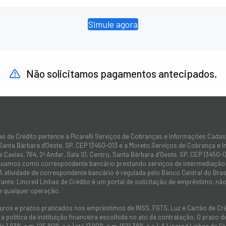
Simule agora
Não solicitamos pagamentos antecipados.
as de Crédito pertence a Picarelli Serviços de Cobranças e Informações Cadas
 Santa Bárbara d'Oeste, SP, CEP 13450-013 e a Moreto Serviços de Cobrança e 
 Caxias, 764, 2º Andar, Sala 10, Centro, Santa Bárbara d’Oeste, SP, CEP 13450-0
atuamos como correspondente bancário prestando serviços de intermediação e
 A atividade de correspondente bancário é regulada pelo Banco Central do Bra
tante: Lincred Linhas de Crédito é um portal de solicitação de empréstimo, 
e qualquer operação.
juros e prazos praticados nos empréstimos de INSS, FGTS, Luz e Cartão de C
 política da instituição financeira escolhida no ato da contratação. O prazo
de 1,93% a.m. (25,80% a.a.) até 17,90% a.m. (621,38% a.a.). A Lincred Linhas d