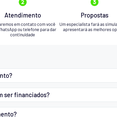
Atendimento
Propostas
aremos em contato com você
Um especialista fará as simul
hatsApp ou telefone para dar
apresentará as melhores o
continuidade
ento?
m ser financiados?
mento?