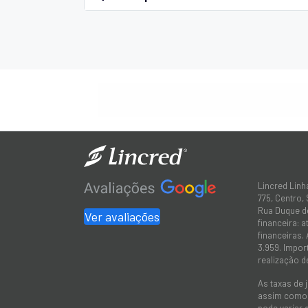
Lincred Linh
775, Centro,
Rua Duque de
Ver avaliações
financeira: 
financeiras.
3.959. Impor
realização d
As taxas de 
assim como a
pode variar 