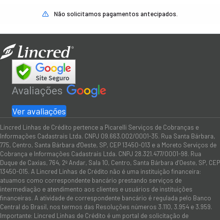
Não solicitamos pagamentos antecipados.
Ver avaliações
Lincred Linhas de Crédito pertence a Picarelli Serviços de Cobranças e
Informações Cadastrais Ltda. CNPJ 09.663.002/0001-35. Rua Santa Bárbara,
775, Centro, Santa Bárbara d'Oeste, SP, CEP 13450-013 e a Moreto Serviços de
Cobrança e Informações Cadastrais Ltda. CNPJ 28.321.477/0001-98. Rua
Duque de Caxias, 764, 2º Andar, Sala 10, Centro, Santa Bárbara d’Oeste, SP, CEP
13450-015. A Lincred Linhas de Crédito não é uma instituição financeira:
atuamos como correspondente bancário prestando serviços de
intermediação e atendimento aos clientes e usuários de instituições
financeiras. A atividade de correspondente bancário é regulada pelo Banco
Central do Brasil, nos termos das Resoluções números 3.110, 3.954 e 3.959.
Importante: Lincred Linhas de Crédito é um portal de solicitação de