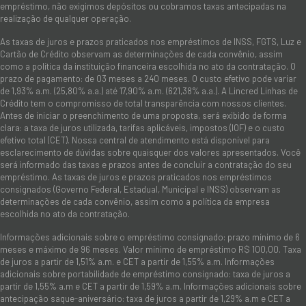
empréstimo, não exigimos depósitos ou cobramos taxas antecipadas na
realização de qualquer operação.
As taxas de juros e prazos praticados nos empréstimos de INSS, FGTS, Luz e
Cartão de Crédito observam as determinações de cada convênio, assim
como a política da instituição financeira escolhida no ato da contratação. O
prazo de pagamento: de 03 meses a 240 meses. O custo efetivo pode variar
de 1,93% a.m. (25,80% a.a.) até 17,90% a.m. (621,38% a.a.). A Lincred Linhas de
Crédito tem o compromisso de total transparência com nossos clientes.
Antes de iniciar o preenchimento de uma proposta, será exibido de forma
clara: a taxa de juros utilizada, tarifas aplicáveis, impostos (IOF) e o custo
efetivo total (CET). Nossa central de atendimento está disponível para
esclarecimento de dúvidas sobre quaisquer dos valores apresentados. Você
será informado das taxas e prazos antes de concluir a contratação do seu
empréstimo. As taxas de juros e prazos praticados nos empréstimos
consignados (Governo Federal, Estadual, Municipal e INSS) observam as
determinações de cada convênio, assim como a política da empresa
escolhida no ato da contratação.
Informações adicionais sobre o empréstimo consignado: prazo mínimo de 6
meses e máximo de 96 meses. Valor mínimo de empréstimo R$ 100,00. Taxa
de juros a partir de 1,51% a.m. e CET a partir de 1,55% a.m. Informações
adicionais sobre portabilidade de empréstimo consignado: taxa de juros a
partir de 1,55% a.m e CET a partir de 1,59% a.m. Informações adicionais sobre
antecipação saque-aniversário: taxa de juros a partir de 1,29% a.m e CET a