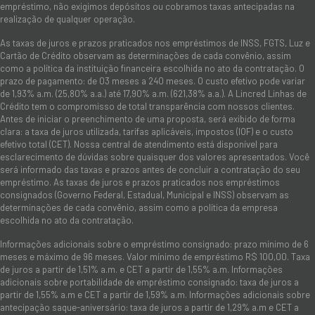
empréstimo, não exigimos depósitos ou cobramos taxas antecipadas na
realização de qualquer operação.
As taxas de juros e prazos praticados nos empréstimos de INSS, FGTS, Luz e
Cartão de Crédito observam as determinações de cada convênio, assim
como a política da instituição financeira escolhida no ato da contratação. O
prazo de pagamento: de 03 meses a 240 meses. O custo efetivo pode variar
de 1,93% a.m. (25,80% a.a.) até 17,90% a.m. (621,38% a.a.). A Lincred Linhas de
Crédito tem o compromisso de total transparência com nossos clientes.
Antes de iniciar o preenchimento de uma proposta, será exibido de forma
clara: a taxa de juros utilizada, tarifas aplicáveis, impostos (IOF) e o custo
efetivo total (CET). Nossa central de atendimento está disponível para
esclarecimento de dúvidas sobre quaisquer dos valores apresentados. Você
será informado das taxas e prazos antes de concluir a contratação do seu
empréstimo. As taxas de juros e prazos praticados nos empréstimos
consignados (Governo Federal, Estadual, Municipal e INSS) observam as
determinações de cada convênio, assim como a política da empresa
escolhida no ato da contratação.
Informações adicionais sobre o empréstimo consignado: prazo mínimo de 6
meses e máximo de 96 meses. Valor mínimo de empréstimo R$ 100,00. Taxa
de juros a partir de 1,51% a.m. e CET a partir de 1,55% a.m. Informações
adicionais sobre portabilidade de empréstimo consignado: taxa de juros a
partir de 1,55% a.m e CET a partir de 1,59% a.m. Informações adicionais sobre
antecipação saque-aniversário: taxa de juros a partir de 1,29% a.m e CET a