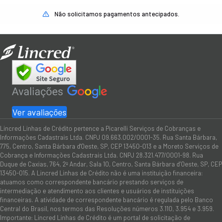
Não solicitamos pagamentos antecipados.
Ver avaliações
Lincred Linhas de Crédito pertence a Picarelli Serviços de Cobranças e
Informações Cadastrais Ltda. CNPJ 09.663.002/0001-35. Rua Santa Bárbara,
775, Centro, Santa Bárbara d'Oeste, SP, CEP 13450-013 e a Moreto Serviços de
Cobrança e Informações Cadastrais Ltda. CNPJ 28.321.477/0001-98. Rua
Duque de Caxias, 764, 2º Andar, Sala 10, Centro, Santa Bárbara d’Oeste, SP, CEP
13450-015. A Lincred Linhas de Crédito não é uma instituição financeira:
atuamos como correspondente bancário prestando serviços de
intermediação e atendimento aos clientes e usuários de instituições
financeiras. A atividade de correspondente bancário é regulada pelo Banco
Central do Brasil, nos termos das Resoluções números 3.110, 3.954 e 3.959.
Importante: Lincred Linhas de Crédito é um portal de solicitação de