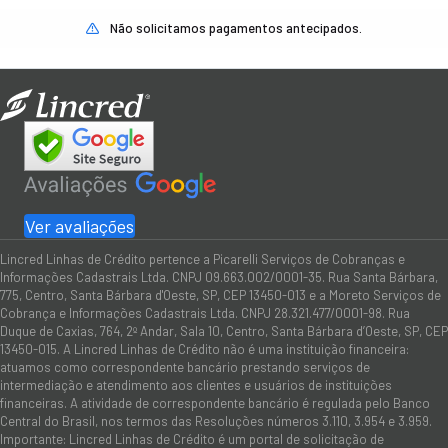
Não solicitamos pagamentos antecipados.
Ver avaliações
Lincred Linhas de Crédito pertence a Picarelli Serviços de Cobranças e
Informações Cadastrais Ltda. CNPJ 09.663.002/0001-35. Rua Santa Bárbara,
775, Centro, Santa Bárbara d'Oeste, SP, CEP 13450-013 e a Moreto Serviços de
Cobrança e Informações Cadastrais Ltda. CNPJ 28.321.477/0001-98. Rua
Duque de Caxias, 764, 2º Andar, Sala 10, Centro, Santa Bárbara d’Oeste, SP, CEP
13450-015. A Lincred Linhas de Crédito não é uma instituição financeira:
atuamos como correspondente bancário prestando serviços de
intermediação e atendimento aos clientes e usuários de instituições
financeiras. A atividade de correspondente bancário é regulada pelo Banco
Central do Brasil, nos termos das Resoluções números 3.110, 3.954 e 3.959.
Importante: Lincred Linhas de Crédito é um portal de solicitação de