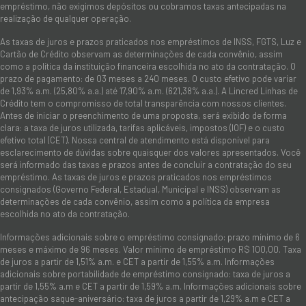
empréstimo, não exigimos depósitos ou cobramos taxas antecipadas na
realização de qualquer operação.
As taxas de juros e prazos praticados nos empréstimos de INSS, FGTS, Luz e
Cartão de Crédito observam as determinações de cada convênio, assim
como a política da instituição financeira escolhida no ato da contratação. O
prazo de pagamento: de 03 meses a 240 meses. O custo efetivo pode variar
de 1,93% a.m. (25,80% a.a.) até 17,90% a.m. (621,38% a.a.). A Lincred Linhas de
Crédito tem o compromisso de total transparência com nossos clientes.
Antes de iniciar o preenchimento de uma proposta, será exibido de forma
clara: a taxa de juros utilizada, tarifas aplicáveis, impostos (IOF) e o custo
efetivo total (CET). Nossa central de atendimento está disponível para
esclarecimento de dúvidas sobre quaisquer dos valores apresentados. Você
será informado das taxas e prazos antes de concluir a contratação do seu
empréstimo. As taxas de juros e prazos praticados nos empréstimos
consignados (Governo Federal, Estadual, Municipal e INSS) observam as
determinações de cada convênio, assim como a política da empresa
escolhida no ato da contratação.
Informações adicionais sobre o empréstimo consignado: prazo mínimo de 6
meses e máximo de 96 meses. Valor mínimo de empréstimo R$ 100,00. Taxa
de juros a partir de 1,51% a.m. e CET a partir de 1,55% a.m. Informações
adicionais sobre portabilidade de empréstimo consignado: taxa de juros a
partir de 1,55% a.m e CET a partir de 1,59% a.m. Informações adicionais sobre
antecipação saque-aniversário: taxa de juros a partir de 1,29% a.m e CET a