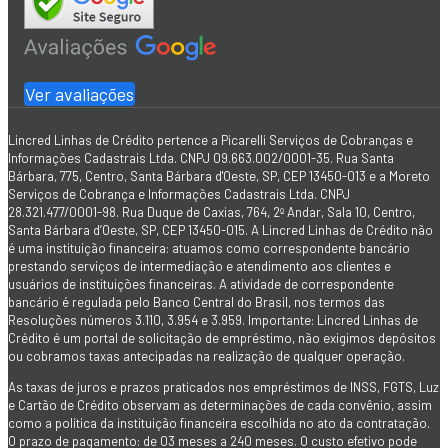
Ver avaliações
Lincred Linhas de Crédito pertence a Picarelli Serviços de Cobranças e
Informações Cadastrais Ltda. CNPJ 09.663.002/0001-35. Rua Santa
Bárbara, 775, Centro, Santa Bárbara d'Oeste, SP, CEP 13450-013 e a Moreto
Serviços de Cobrança e Informações Cadastrais Ltda. CNPJ
28.321.477/0001-98. Rua Duque de Caxias, 764, 2º Andar, Sala 10, Centro,
Santa Bárbara d’Oeste, SP, CEP 13450-015. A Lincred Linhas de Crédito não
é uma instituição financeira: atuamos como correspondente bancário
prestando serviços de intermediação e atendimento aos clientes e
usuários de instituições financeiras. A atividade de correspondente
bancário é regulada pelo Banco Central do Brasil, nos termos das
Resoluções números 3.110, 3.954 e 3.959. Importante: Lincred Linhas de
Crédito é um portal de solicitação de empréstimo, não exigimos depósitos
ou cobramos taxas antecipadas na realização de qualquer operação.
As taxas de juros e prazos praticados nos empréstimos de INSS, FGTS, Luz
e Cartão de Crédito observam as determinações de cada convênio, assim
como a política da instituição financeira escolhida no ato da contratação.
O prazo de pagamento: de 03 meses a 240 meses. O custo efetivo pode