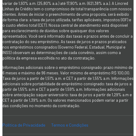
variar de 1,93% a.m. (25,80% a.a.) até 17,90% a.m. (621,38% a.a.). A Lincred
Linhas de Crédito tem o compromisso de total transparência com nossos
clientes. Antes de iniciar o preenchimento de uma proposta, será exibido
de forma clara: a taxa de juros utilizada, tarifas aplicáveis, impostos (IOF) e
o custo efetivo total (CET). Nossa central de atendimento está disponível
para esclarecimento de dúvidas sobre quaisquer dos valores
apresentados. Você será informado das taxas e prazos antes de concluir a
contratação do seu empréstimo. As taxas de juros e prazos praticados
nos empréstimos consignados (Governo Federal, Estadual, Municipal e
INSS) observam as determinações de cada convênio, assim como a
política da empresa escolhida no ato da contratação.
Informações adicionais sobre o empréstimo consignado: prazo mínimo de
6 meses e máximo de 96 meses. Valor mínimo de empréstimo R$ 100,00.
Taxa de juros a partir de 1,51% a.m. e CET a partir de 1,55% a.m. Informações
adicionais sobre portabilidade de empréstimo consignado: taxa de juros a
partir de 1,55% a.m e CET a partir de 1,59% a.m. Informações adicionais
sobre antecipação saque-aniversário: taxa de juros a partir de 1,29% a.m e
CET a partir de 1,39% a.m. Os valores mencionados podem variar a partir
das condições no momento da contratação.
Política de Privacidade
Termos e Condições