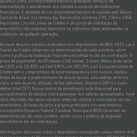
atuamos como correspondente bancário prestando serviços de
intermediação e atendimento aos clientes e usuários de instituições
financeiras. A atividade de correspondente bancário é regulada pelo Banco
Central do Brasil, nos termos das Resoluções números 3.110, 3.954 e 3.959.
Importante: Lincred Linhas de Crédito é um portal de solicitação de
empréstimo, não exigimos depósitos ou cobramos taxas antecipadas na
realização de qualquer operação.
As taxas de juros e prazos praticados nos empréstimos de INSS, FGTS, Luz e
Cartão de Crédito observam as determinações de cada convênio, assim
como a política da instituição financeira escolhida no ato da contratação. O
prazo de pagamento: de 03 meses a 240 meses. O custo efetivo pode variar
de 1,93% a.m. (25,80% a.a.) até 17,90% a.m. (621,38% a.a.). A Lincred Linhas de
Crédito tem o compromisso de total transparência com nossos clientes.
Antes de iniciar o preenchimento de uma proposta, será exibido de forma
clara: a taxa de juros utilizada, tarifas aplicáveis, impostos (IOF) e o custo
efetivo total (CET). Nossa central de atendimento está disponível para
esclarecimento de dúvidas sobre quaisquer dos valores apresentados. Você
será informado das taxas e prazos antes de concluir a contratação do seu
empréstimo. As taxas de juros e prazos praticados nos empréstimos
consignados (Governo Federal, Estadual, Municipal e INSS) observam as
determinações de cada convênio, assim como a política da empresa
escolhida no ato da contratação.
Informações adicionais sobre o empréstimo consignado: prazo mínimo de 6