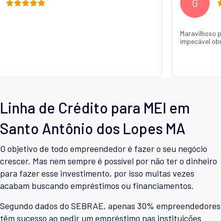
M
 confiar caiu super rápido um atendimento
Recomendo de confi
ada Thainá Jandotti 💕🙏
o dinheiro já estava
com q Janaína Jand
Linha de Crédito para MEI em
Santo Antônio dos Lopes MA
O objetivo de todo empreendedor é fazer o seu negócio
crescer. Mas nem sempre é possível por não ter o dinheiro
para fazer esse investimento, por isso muitas vezes
acabam buscando empréstimos ou financiamentos.
Segundo dados do SEBRAE, apenas 30% empreendedores
têm sucesso ao pedir um empréstimo nas instituições