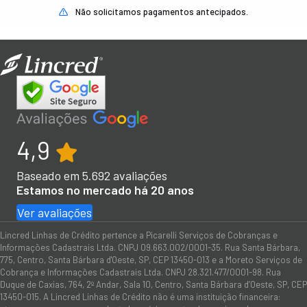
Não solicitamos pagamentos antecipados.
4,9
Baseado em
5.692
avaliações
Estamos no mercado há 20 anos
Ver avaliações
Lincred Linhas de Crédito pertence a Picarelli Serviços de Cobranças e
Informações Cadastrais Ltda. CNPJ 09.663.002/0001-35. Rua Santa Bárbara,
775, Centro, Santa Bárbara d'Oeste, SP, CEP 13450-013 e a Moreto Serviços de
Cobrança e Informações Cadastrais Ltda. CNPJ 28.321.477/0001-98. Rua
Duque de Caxias, 764, 2º Andar, Sala 10, Centro, Santa Bárbara d’Oeste, SP, CEP
13450-015. A Lincred Linhas de Crédito não é uma instituição financeira: