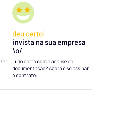
deu certo!
invista na sua empresa
\o/
azer
Tudo certo com a análise da
documentação? Agora é só assinar
o contrato!