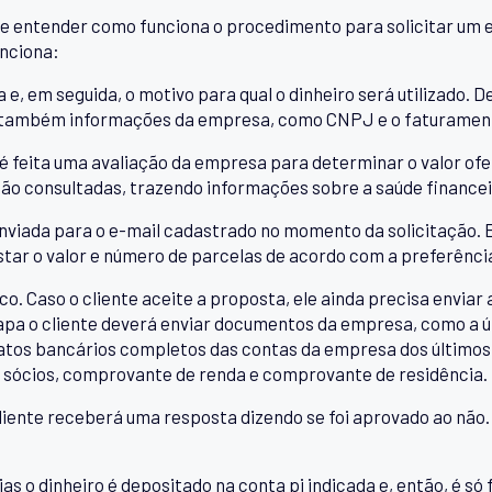
e entender como funciona o procedimento para solicitar um 
unciona:
a e, em seguida, o motivo para qual o dinheiro será utilizado. 
, e também informações da empresa, como CNPJ e o faturamen
é feita uma avaliação da empresa para determinar o valor ofe
ão consultadas, trazendo informações sobre a saúde financeir
nviada para o e-mail cadastrado no momento da solicitação. Ess
tar o valor e número de parcelas de acordo com a preferência
co. Caso o cliente aceite a proposta, ele ainda precisa envi
pa o cliente deverá enviar documentos da empresa, como a úl
tos bancários completos das contas da empresa dos últimos
 sócios, comprovante de renda e comprovante de residência.
liente receberá uma resposta dizendo se foi aprovado ao não. 
as o dinheiro é depositado na conta pj indicada e, então, é só 