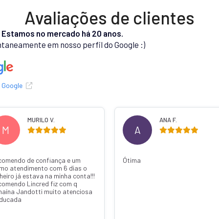
Avaliações de clientes
.
Estamos no mercado há 20 anos.
taneamente em nosso perfil do Google :)
o Google
MURILO V.
ANA F.
M
A
comendo de confiança e um
Ótima
imo atendimento com 6 dias o
heiro já estava na minha conta!!!
comendo Lincred fiz com q
naína Jandotti muito atenciosa
educada