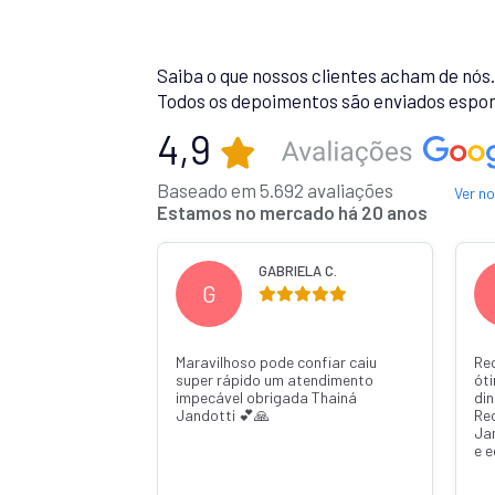
Saiba o que nossos clientes acham de nós
Todos os depoimentos são enviados espon
4,9
Baseado em 5.692 avaliações
Ver n
Estamos no mercado há 20 anos
 R.
GABRIELA C.
G
Maravilhoso pode confiar caiu
Re
super rápido um atendimento
ót
impecável obrigada Thainá
din
Jandotti 💕🙏
Re
Ja
e 