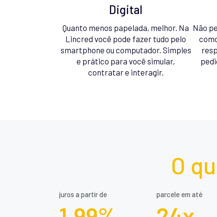
Digital
Quanto menos papelada, melhor. Na
Não pe
Lincred você pode fazer tudo pelo
como
smartphone ou computador. Simples
resp
e prático para você simular,
pedi
contratar e interagir.
O qu
juros a partir de
parcele em até
1,99%
24x