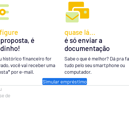
figure
quase lá…
 proposta, é
é só enviar a
idinho!
documentação
u histórico financeiro for
Sabe o que é melhor? Dá pra f
ado, você vai receber uma
tudo pelo seu smartphone ou
sta* por e-mail.
computador.
Simular empréstimo
u
se de