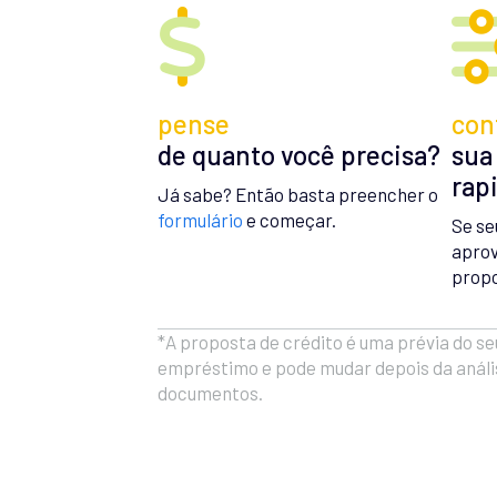
pense
con
de quanto você precisa?
sua
rap
Já sabe? Então basta preencher o
formulário
e começar.
Se se
aprov
propo
*A proposta de crédito é uma prévia do se
empréstimo e pode mudar depois da análi
documentos.