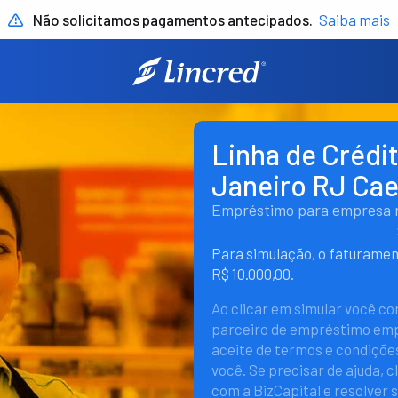
Não solicitamos pagamentos antecipados.
Saiba mais
Linha de Crédi
Janeiro RJ Ca
Empréstimo para empresa rá
Para simulação, o faturame
R$ 10.000,00.
Ao clicar em simular você c
parceiro de empréstimo empr
aceite de termos e condições
você. Se precisar de ajuda, c
com a BizCapital e resolver 