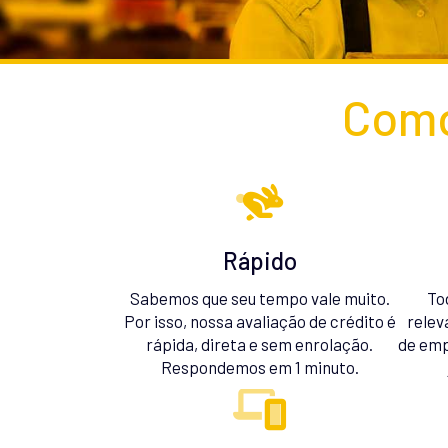
Como
Rápido
Sabemos que seu tempo vale muito.
To
Por isso, nossa avaliação de crédito é
relev
rápida, direta e sem enrolação.
de emp
Respondemos em 1 minuto.