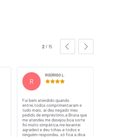
2
/
15
RODRIGO L.
WILS
R
W
Fui bem atendido quando
Ótima pelo pedro
entrei,todos comprimentaram e
tudo mais, aí deu negado meu
pedido de empréstimo,a Bruna que
me atendeu me desejou boa sorte
foi muito simpática,me levantei
agradeci e deu tchau a todos e
ninguém respondeu, só fica a dica