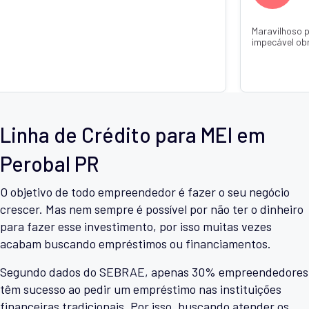
 confiar caiu super rápido um atendimento
Recomendo de confi
ada Thainá Jandotti 💕🙏
o dinheiro já estava
com q Janaína Jand
Linha de Crédito para MEI em
Perobal PR
O objetivo de todo empreendedor é fazer o seu negócio
crescer. Mas nem sempre é possível por não ter o dinheiro
para fazer esse investimento, por isso muitas vezes
acabam buscando empréstimos ou financiamentos.
Segundo dados do SEBRAE, apenas 30% empreendedores
têm sucesso ao pedir um empréstimo nas instituições
financeiras tradicionais. Por isso, buscando atender os