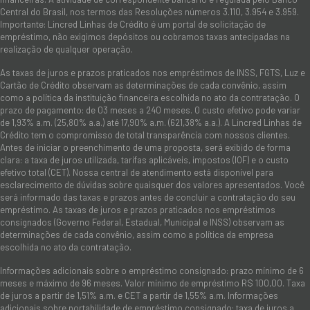
Central do Brasil, nos termos das Resoluções números 3.110, 3.954 e 3.959.
Importante: Lincred Linhas de Crédito é um portal de solicitação de
empréstimo, não exigimos depósitos ou cobramos taxas antecipadas na
realização de qualquer operação.
As taxas de juros e prazos praticados nos empréstimos de INSS, FGTS, Luz e
Cartão de Crédito observam as determinações de cada convênio, assim
como a política da instituição financeira escolhida no ato da contratação. O
prazo de pagamento: de 03 meses a 240 meses. O custo efetivo pode variar
de 1,93% a.m. (25,80% a.a.) até 17,90% a.m. (621,38% a.a.). A Lincred Linhas de
Crédito tem o compromisso de total transparência com nossos clientes.
Antes de iniciar o preenchimento de uma proposta, será exibido de forma
clara: a taxa de juros utilizada, tarifas aplicáveis, impostos (IOF) e o custo
efetivo total (CET). Nossa central de atendimento está disponível para
esclarecimento de dúvidas sobre quaisquer dos valores apresentados. Você
será informado das taxas e prazos antes de concluir a contratação do seu
empréstimo. As taxas de juros e prazos praticados nos empréstimos
consignados (Governo Federal, Estadual, Municipal e INSS) observam as
determinações de cada convênio, assim como a política da empresa
escolhida no ato da contratação.
Informações adicionais sobre o empréstimo consignado: prazo mínimo de 6
meses e máximo de 96 meses. Valor mínimo de empréstimo R$ 100,00. Taxa
de juros a partir de 1,51% a.m. e CET a partir de 1,55% a.m. Informações
adicionais sobre portabilidade de empréstimo consignado: taxa de juros a