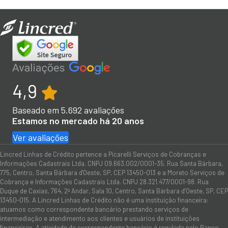
4,9
Baseado em
5.692
avaliações
Estamos no mercado há 20 anos
Ver avaliações
Lincred Linhas de Crédito pertence a Picarelli Serviços de Cobranças e
Informações Cadastrais Ltda. CNPJ 09.663.002/0001-35. Rua Santa Bárbara,
775, Centro, Santa Bárbara d'Oeste, SP, CEP 13450-013 e a Moreto Serviços de
Cobrança e Informações Cadastrais Ltda. CNPJ 28.321.477/0001-98. Rua
Duque de Caxias, 764, 2º Andar, Sala 10, Centro, Santa Bárbara d’Oeste, SP, CEP
13450-015. A Lincred Linhas de Crédito não é uma instituição financeira:
atuamos como correspondente bancário prestando serviços de
intermediação e atendimento aos clientes e usuários de instituições
financeiras. A atividade de correspondente bancário é regulada pelo Banco