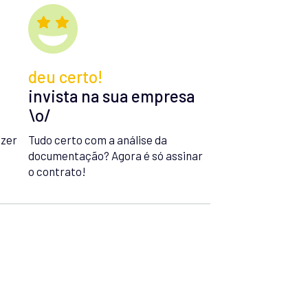
deu certo!
invista na sua empresa
\o/
azer
Tudo certo com a análise da
documentação? Agora é só assinar
o contrato!