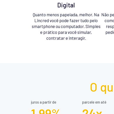
Digital
Quanto menos papelada, melhor. Na
Não pe
Lincred você pode fazer tudo pelo
como
smartphone ou computador. Simples
resp
e prático para você simular,
pedi
contratar e interagir.
O qu
juros a partir de
parcele em até
1,99%
24x