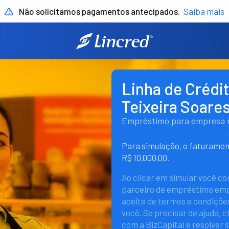
Não solicitamos pagamentos antecipados.
Saiba mais
Linha de Créd
Teixeira Soare
Empréstimo para empresa rá
Para simulação, o faturame
R$ 10.000,00.
Ao clicar em simular você c
parceiro de empréstimo empr
aceite de termos e condições
você. Se precisar de ajuda, c
com a BizCapital e resolver 