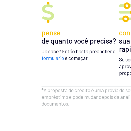
pense
con
de quanto você precisa?
sua
rap
Já sabe? Então basta preencher o
formulário
e começar.
Se se
aprov
propo
*A proposta de crédito é uma prévia do se
empréstimo e pode mudar depois da análi
documentos.