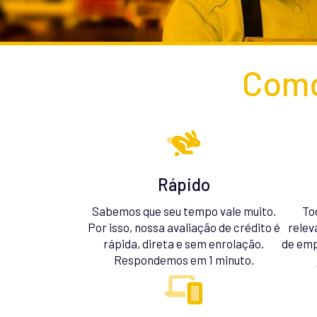
Como
Rápido
Sabemos que seu tempo vale muito.
To
Por isso, nossa avaliação de crédito é
relev
rápida, direta e sem enrolação.
de emp
Respondemos em 1 minuto.