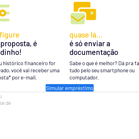
figure
quase lá…
 proposta, é
é só enviar a
idinho!
documentação
u histórico financeiro for
Sabe o que é melhor? Dá pra f
ado, você vai receber uma
tudo pelo seu smartphone ou
sta* por e-mail.
computador.
Simular empréstimo
u
se de