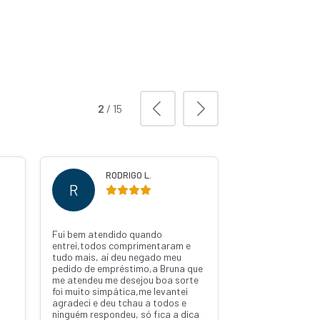
2
/
15
RODRIGO L.
WILS
R
W
Fui bem atendido quando
Ótima pelo pedro
entrei,todos comprimentaram e
tudo mais, aí deu negado meu
pedido de empréstimo,a Bruna que
me atendeu me desejou boa sorte
foi muito simpática,me levantei
agradeci e deu tchau a todos e
ninguém respondeu, só fica a dica