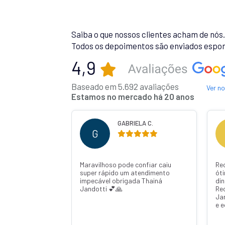
Saiba o que nossos clientes acham de nós
Todos os depoimentos são enviados espon
4,9
Baseado em 5.692 avaliações
Ver n
Estamos no mercado há 20 anos
 R.
GABRIELA C.
G
Maravilhoso pode confiar caiu
Re
super rápido um atendimento
ót
impecável obrigada Thainá
din
Jandotti 💕🙏
Re
Ja
e 