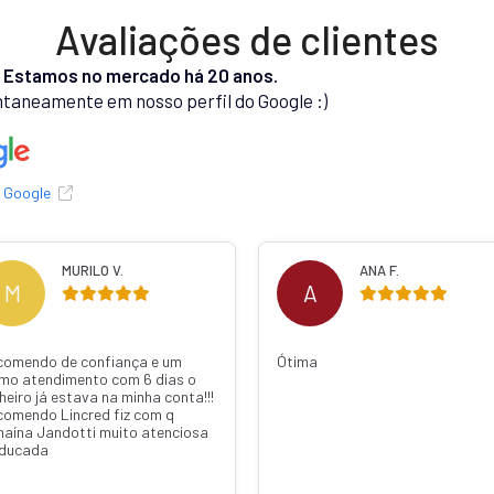
Avaliações de clientes
.
Estamos no mercado há 20 anos.
taneamente em nosso perfil do Google :)
o Google
MURILO V.
ANA F.
M
A
comendo de confiança e um
Ótima
imo atendimento com 6 dias o
heiro já estava na minha conta!!!
comendo Lincred fiz com q
naína Jandotti muito atenciosa
educada