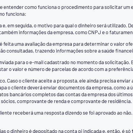
e entender como funciona o procedimento para solicitar um 
omo funciona:
a e, em seguida, o motivo para qual o dinheiro será utilizado. 
, e também informações da empresa, como CNPJ e o faturamen
é feita uma avaliação da empresa para determinar o valor ofe
ão consultadas, trazendo informações sobre a saúde financeir
nviada para o e-mail cadastrado no momento da solicitação. Ess
tar o valor e número de parcelas de acordo com a preferência
co. Caso o cliente aceite a proposta, ele ainda precisa envi
pa o cliente deverá enviar documentos da empresa, como a úl
tos bancários completos das contas da empresa dos últimos
 sócios, comprovante de renda e comprovante de residência.
liente receberá uma resposta dizendo se foi aprovado ao não. 
as o dinheiro é depositado na conta pj indicada e, então, é só 