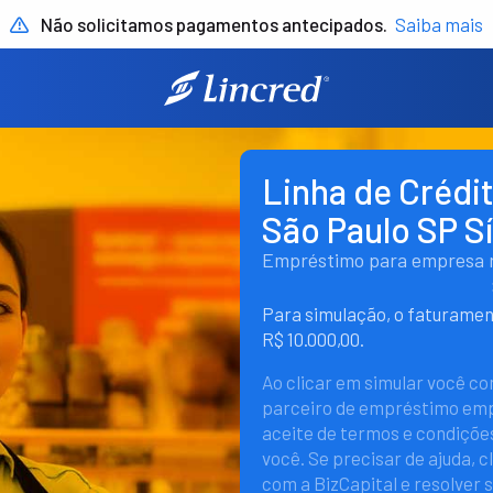
Não solicitamos pagamentos antecipados.
Saiba mais
Linha de Créd
São Paulo SP Sí
Empréstimo para empresa rá
Para simulação, o faturame
R$ 10.000,00.
Ao clicar em simular você c
parceiro de empréstimo empr
aceite de termos e condições
você. Se precisar de ajuda, c
com a BizCapital e resolver 