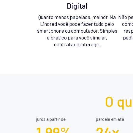
Digital
Quanto menos papelada, melhor. Na
Não pe
Lincred você pode fazer tudo pelo
como
smartphone ou computador. Simples
resp
e prático para você simular,
pedi
contratar e interagir.
O qu
juros a partir de
parcele em até
1,99%
24x