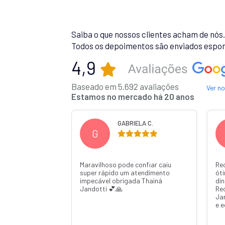
Saiba o que nossos clientes acham de nós
Todos os depoimentos são enviados espon
4,9
Baseado em 5.692 avaliações
Ver n
Estamos no mercado há 20 anos
 R.
GABRIELA C.
G
Maravilhoso pode confiar caiu
Re
super rápido um atendimento
ót
impecável obrigada Thainá
din
Jandotti 💕🙏
Re
Ja
e 