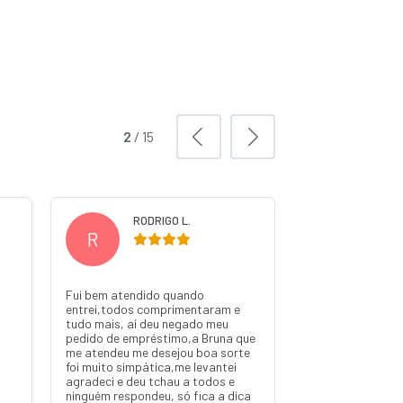
2
/
15
RODRIGO L.
WILS
R
W
Fui bem atendido quando
Ótima pelo pedro
entrei,todos comprimentaram e
tudo mais, aí deu negado meu
pedido de empréstimo,a Bruna que
me atendeu me desejou boa sorte
foi muito simpática,me levantei
agradeci e deu tchau a todos e
ninguém respondeu, só fica a dica