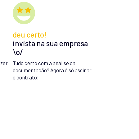
deu certo!
invista na sua empresa
\o/
azer
Tudo certo com a análise da
documentação? Agora é só assinar
o contrato!