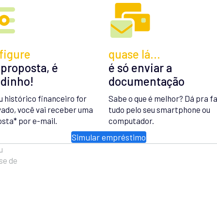
figure
quase lá…
 proposta, é
é só enviar a
idinho!
documentação
u histórico financeiro for
Sabe o que é melhor? Dá pra f
ado, você vai receber uma
tudo pelo seu smartphone ou
sta* por e-mail.
computador.
Simular empréstimo
u
se de