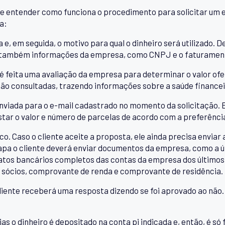
e entender como funciona o procedimento para solicitar um 
a:
a e, em seguida, o motivo para qual o dinheiro será utilizado. 
, e também informações da empresa, como CNPJ e o faturamen
é feita uma avaliação da empresa para determinar o valor ofe
ão consultadas, trazendo informações sobre a saúde financeir
nviada para o e-mail cadastrado no momento da solicitação. Ess
tar o valor e número de parcelas de acordo com a preferência
co. Caso o cliente aceite a proposta, ele ainda precisa envi
pa o cliente deverá enviar documentos da empresa, como a úl
tos bancários completos das contas da empresa dos últimos
 sócios, comprovante de renda e comprovante de residência.
liente receberá uma resposta dizendo se foi aprovado ao não. 
as o dinheiro é depositado na conta pj indicada e, então, é só 