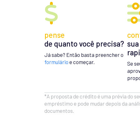
pense
con
de quanto você precisa?
sua
rap
Já sabe? Então basta preencher o
formulário
e começar.
Se se
aprov
propo
*A proposta de crédito é uma prévia do se
empréstimo e pode mudar depois da análi
documentos.