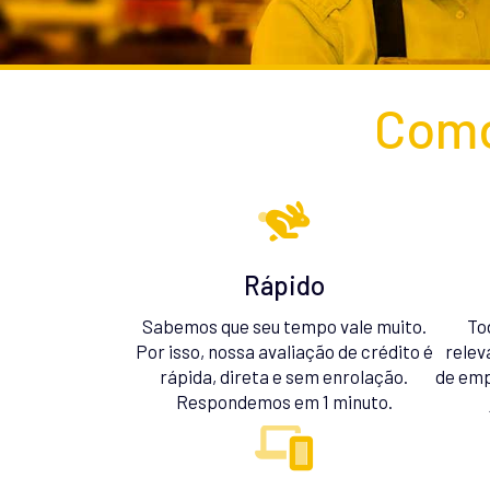
Como
Rápido
Sabemos que seu tempo vale muito.
To
Por isso, nossa avaliação de crédito é
relev
rápida, direta e sem enrolação.
de emp
Respondemos em 1 minuto.