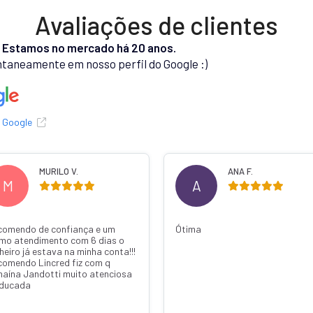
Avaliações de clientes
.
Estamos no mercado há 20 anos.
taneamente em nosso perfil do Google :)
o Google
MURILO V.
ANA F.
M
A
comendo de confiança e um
Ótima
imo atendimento com 6 dias o
heiro já estava na minha conta!!!
comendo Lincred fiz com q
naína Jandotti muito atenciosa
educada