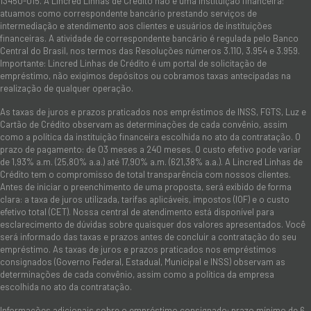
13450-015. A Lincred Linhas de Crédito não é uma instituição financeira:
atuamos como correspondente bancário prestando serviços de
intermediação e atendimento aos clientes e usuários de instituições
financeiras. A atividade de correspondente bancário é regulada pelo Banco
Central do Brasil, nos termos das Resoluções números 3.110, 3.954 e 3.959.
Importante: Lincred Linhas de Crédito é um portal de solicitação de
empréstimo, não exigimos depósitos ou cobramos taxas antecipadas na
realização de qualquer operação.
As taxas de juros e prazos praticados nos empréstimos de INSS, FGTS, Luz e
Cartão de Crédito observam as determinações de cada convênio, assim
como a política da instituição financeira escolhida no ato da contratação. O
prazo de pagamento: de 03 meses a 240 meses. O custo efetivo pode variar
de 1,93% a.m. (25,80% a.a.) até 17,90% a.m. (621,38% a.a.). A Lincred Linhas de
Crédito tem o compromisso de total transparência com nossos clientes.
Antes de iniciar o preenchimento de uma proposta, será exibido de forma
clara: a taxa de juros utilizada, tarifas aplicáveis, impostos (IOF) e o custo
efetivo total (CET). Nossa central de atendimento está disponível para
esclarecimento de dúvidas sobre quaisquer dos valores apresentados. Você
será informado das taxas e prazos antes de concluir a contratação do seu
empréstimo. As taxas de juros e prazos praticados nos empréstimos
consignados (Governo Federal, Estadual, Municipal e INSS) observam as
determinações de cada convênio, assim como a política da empresa
escolhida no ato da contratação.
Informações adicionais sobre o empréstimo consignado: prazo mínimo de 6