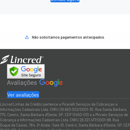
Não solicitamos pagamentos antecipados.
Ver avaliações
Lincred Linhas de Crédito pertence a Picarelli Serviços de Cobranças e
Informações Cadastrais Ltda. CNPJ 09.663.002/0001-35. Rua Santa Bárbara,
775, Centro, Santa Bárbara d'Oeste, SP, CEP 13450-013 e a Moreto Serviços de
Cobrança e Informações Cadastrais Ltda. CNPJ 28.321.477/0001-98. Rua
Duque de Caxias, 764, 2º Andar, Sala 10, Centro, Santa Bárbara d’Oeste, SP, CEP