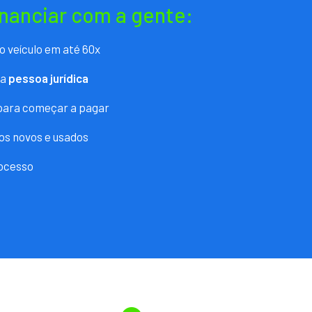
inanciar com a gente:
o veículo em até 60x
ra
pessoa jurídica
 para começar a pagar
os novos e usados
ocesso