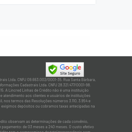
trais Ltda. CNPJ 09.663.002/0001-35. Rua Santa Bárbara,
Informações Cadastrais Ltda. CNPJ 28.321.477/0001-98.
15. A Lincred Linhas de Crédito não é uma instituição
 atendimento aos clientes e usuários de instituições
sil, nos termos das Resoluções números 3.110, 3.954 e
não exigimos depósitos ou cobramos taxas antecipadas na
rédito observam as determinações de cada convênio,
 de pagamento: de 03 meses a 240 meses. O custo efetivo
e Crédito tem o compromisso de total transparência com