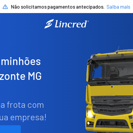
Não solicitamos pagamentos antecipados.
Saiba mais
aminhões
izonte MG
ua frota com
sua empresa!