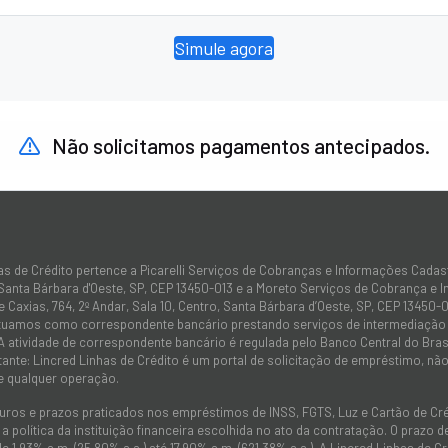
Simule agora
Não solicitamos pagamentos antecipados.
as de Crédito pertence a Picarelli Serviços de Cobranças e Informações Cadas
 Santa Bárbara d'Oeste, SP, CEP 13450-013 e a Moreto Serviços de Cobrança e 
 Caxias, 764, 2º Andar, Sala 10, Centro, Santa Bárbara d’Oeste, SP, CEP 13450-0
atuamos como correspondente bancário prestando serviços de intermediação e
 A atividade de correspondente bancário é regulada pelo Banco Central do Bra
tante: Lincred Linhas de Crédito é um portal de solicitação de empréstimo, 
e qualquer operação.
juros e prazos praticados nos empréstimos de INSS, FGTS, Luz e Cartão de C
 política da instituição financeira escolhida no ato da contratação. O prazo
de 1,93% a.m. (25,80% a.a.) até 17,90% a.m. (621,38% a.a.). A Lincred Linhas d