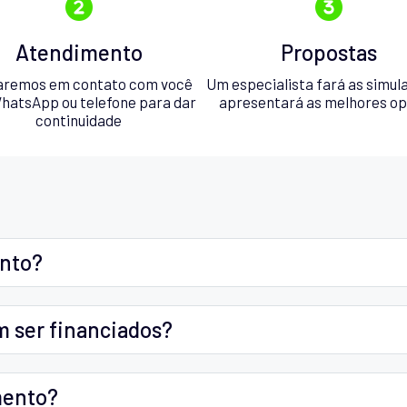
Atendimento
Propostas
aremos em contato com você
Um especialista fará as simul
hatsApp ou telefone para dar
apresentará as melhores o
continuidade
ento?
m ser financiados?
mento?