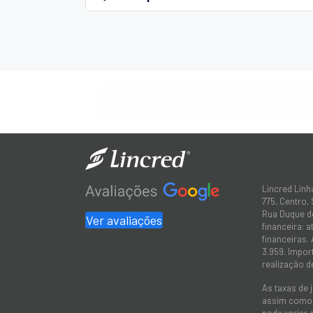
Lincred Linh
775, Centro,
Rua Duque de
Ver avaliações
financeira: 
financeiras.
3.959. Impor
realização d
As taxas de 
assim como a
pode variar 