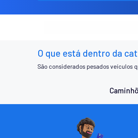
O que está dentro da ca
São considerados pesados veículos q
Caminhõ