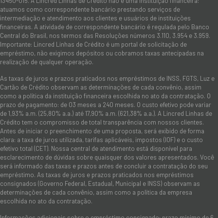
13450-015. A Lincred Linhas de Crédito não é uma instituição financeira:
atuamos como correspondente bancário prestando serviços de
intermediação e atendimento aos clientes e usuários de instituições
financeiras. A atividade de correspondente bancário é regulada pelo Banco
Central do Brasil, nos termos das Resoluções números 3.110, 3.954 e 3.959.
Importante: Lincred Linhas de Crédito é um portal de solicitação de
empréstimo, não exigimos depósitos ou cobramos taxas antecipadas na
realização de qualquer operação.
As taxas de juros e prazos praticados nos empréstimos de INSS, FGTS, Luz e
Cartão de Crédito observam as determinações de cada convênio, assim
como a política da instituição financeira escolhida no ato da contratação. O
prazo de pagamento: de 03 meses a 240 meses. O custo efetivo pode variar
de 1,93% a.m. (25,80% a.a.) até 17,90% a.m. (621,38% a.a.). A Lincred Linhas de
Crédito tem o compromisso de total transparência com nossos clientes.
Antes de iniciar o preenchimento de uma proposta, será exibido de forma
clara: a taxa de juros utilizada, tarifas aplicáveis, impostos (IOF) e o custo
efetivo total (CET). Nossa central de atendimento está disponível para
esclarecimento de dúvidas sobre quaisquer dos valores apresentados. Você
será informado das taxas e prazos antes de concluir a contratação do seu
empréstimo. As taxas de juros e prazos praticados nos empréstimos
consignados (Governo Federal, Estadual, Municipal e INSS) observam as
determinações de cada convênio, assim como a política da empresa
escolhida no ato da contratação.
Informações adicionais sobre o empréstimo consignado: prazo mínimo de 6