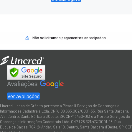
Não solicitamos pagamentos antecipados.
Ver avaliações
Lincred Linhas de Crédito pertence a Picarelli Serviços de Cobranças e
Informações Cadastrais Ltda. CNPJ 09.663.002/0001-35. Rua Santa Bárbara,
775, Centro, Santa Bárbara d'Oeste, SP, CEP 13450-013 e a Moreto Serviços de
Cobrança e Informações Cadastrais Ltda. CNPJ 28.321.477/0001-98. Rua
Duque de Caxias, 764, 2º Andar, Sala 10, Centro, Santa Bárbara d’Oeste, SP, CEP