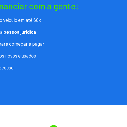
inanciar com a gente:
o veículo em até 60x
ra
pessoa jurídica
 para começar a pagar
os novos e usados
ocesso