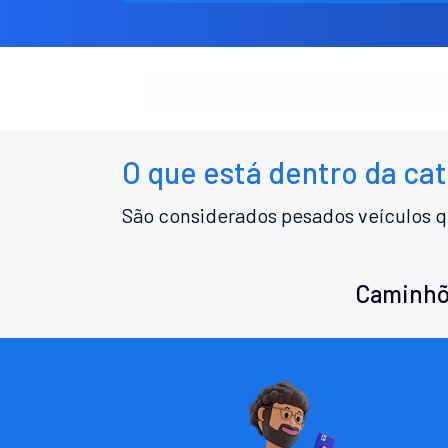
O que está dentro da ca
São considerados pesados veículos q
Caminhõ