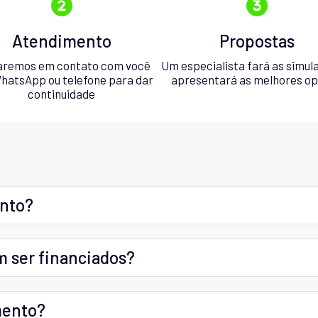
Atendimento
Propostas
aremos em contato com você
Um especialista fará as simul
hatsApp ou telefone para dar
apresentará as melhores o
continuidade
ento?
m ser financiados?
mento?