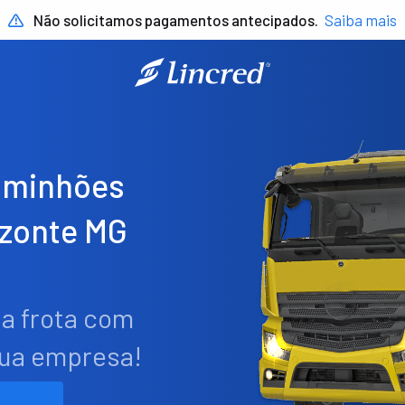
Não solicitamos pagamentos antecipados.
Saiba mais
aminhões
izonte MG
ua frota com
sua empresa!