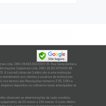
trais Ltda. CNPJ 09.663.002/0001-35. Rua Santa Bárbara,
Informações Cadastrais Ltda. CNPJ 28.321.477/0001-98.
15. A Lincred Linhas de Crédito não é uma instituição
 atendimento aos clientes e usuários de instituições
sil, nos termos das Resoluções números 3.110, 3.954 e
não exigimos depósitos ou cobramos taxas antecipadas na
rédito observam as determinações de cada convênio,
 de pagamento: de 03 meses a 240 meses. O custo efetivo
e Crédito tem o compromisso de total transparência com