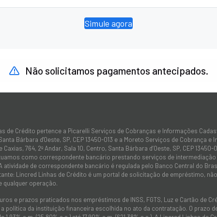
Simule agora
Não solicitamos pagamentos antecipados.
as de Crédito pertence a Picarelli Serviços de Cobranças e Informações Cadas
 Santa Bárbara d'Oeste, SP, CEP 13450-013 e a Moreto Serviços de Cobrança e 
 Caxias, 764, 2º Andar, Sala 10, Centro, Santa Bárbara d’Oeste, SP, CEP 13450-0
atuamos como correspondente bancário prestando serviços de intermediação e
 A atividade de correspondente bancário é regulada pelo Banco Central do Bra
tante: Lincred Linhas de Crédito é um portal de solicitação de empréstimo, 
e qualquer operação.
juros e prazos praticados nos empréstimos de INSS, FGTS, Luz e Cartão de C
 política da instituição financeira escolhida no ato da contratação. O prazo
de 1,93% a.m. (25,80% a.a.) até 17,90% a.m. (621,38% a.a.). A Lincred Linhas d