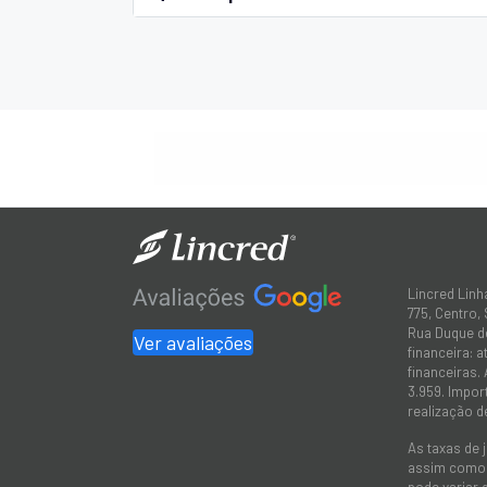
Lincred Linh
775, Centro,
Rua Duque de
Ver avaliações
financeira: 
financeiras.
3.959. Impor
realização d
As taxas de 
assim como a
pode variar 