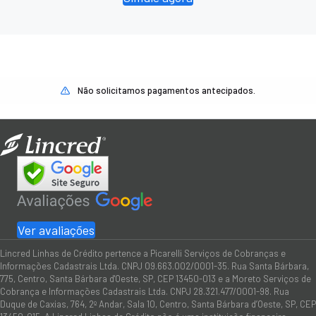
Não solicitamos pagamentos antecipados.
Ver avaliações
Lincred Linhas de Crédito pertence a Picarelli Serviços de Cobranças e
Informações Cadastrais Ltda. CNPJ 09.663.002/0001-35. Rua Santa Bárbara,
775, Centro, Santa Bárbara d'Oeste, SP, CEP 13450-013 e a Moreto Serviços de
Cobrança e Informações Cadastrais Ltda. CNPJ 28.321.477/0001-98. Rua
Duque de Caxias, 764, 2º Andar, Sala 10, Centro, Santa Bárbara d’Oeste, SP, CEP