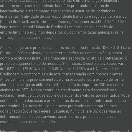
13450-015. A Lincred Linhas de Crédito não é uma instituição financeira:
atuamos como correspondente bancário prestando serviços de
intermediação e atendimento aos clientes e usuários de instituições
financeiras. A atividade de correspondente bancário é regulada pelo Banco
Central do Brasil, nos termos das Resoluções números 3.110, 3.954 e 3.959.
Importante: Lincred Linhas de Crédito é um portal de solicitação de
empréstimo, não exigimos depósitos ou cobramos taxas antecipadas na
realização de qualquer operação.
As taxas de juros e prazos praticados nos empréstimos de INSS, FGTS, Luz e
Cartão de Crédito observam as determinações de cada convênio, assim
como a política da instituição financeira escolhida no ato da contratação. O
prazo de pagamento: de 03 meses a 240 meses. O custo efetivo pode variar
de 1,93% a.m. (25,80% a.a.) até 17,90% a.m. (621,38% a.a.). A Lincred Linhas de
Crédito tem o compromisso de total transparência com nossos clientes.
Antes de iniciar o preenchimento de uma proposta, será exibido de forma
clara: a taxa de juros utilizada, tarifas aplicáveis, impostos (IOF) e o custo
efetivo total (CET). Nossa central de atendimento está disponível para
esclarecimento de dúvidas sobre quaisquer dos valores apresentados. Você
será informado das taxas e prazos antes de concluir a contratação do seu
empréstimo. As taxas de juros e prazos praticados nos empréstimos
consignados (Governo Federal, Estadual, Municipal e INSS) observam as
determinações de cada convênio, assim como a política da empresa
escolhida no ato da contratação.
Informações adicionais sobre o empréstimo consignado: prazo mínimo de 6