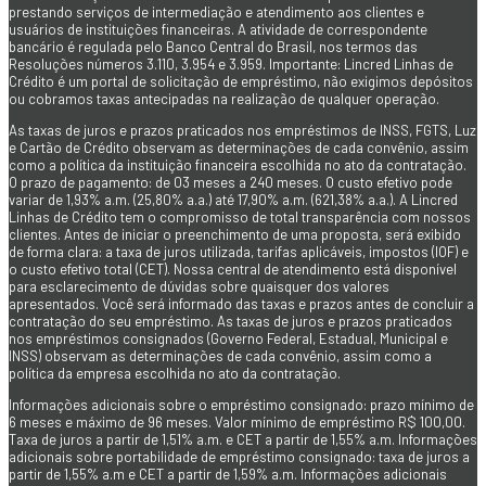
prestando serviços de intermediação e atendimento aos clientes e
usuários de instituições financeiras. A atividade de correspondente
bancário é regulada pelo Banco Central do Brasil, nos termos das
Resoluções números 3.110, 3.954 e 3.959. Importante: Lincred Linhas de
Crédito é um portal de solicitação de empréstimo, não exigimos depósitos
ou cobramos taxas antecipadas na realização de qualquer operação.
As taxas de juros e prazos praticados nos empréstimos de INSS, FGTS, Luz
e Cartão de Crédito observam as determinações de cada convênio, assim
como a política da instituição financeira escolhida no ato da contratação.
O prazo de pagamento: de 03 meses a 240 meses. O custo efetivo pode
variar de 1,93% a.m. (25,80% a.a.) até 17,90% a.m. (621,38% a.a.). A Lincred
Linhas de Crédito tem o compromisso de total transparência com nossos
clientes. Antes de iniciar o preenchimento de uma proposta, será exibido
de forma clara: a taxa de juros utilizada, tarifas aplicáveis, impostos (IOF) e
o custo efetivo total (CET). Nossa central de atendimento está disponível
para esclarecimento de dúvidas sobre quaisquer dos valores
apresentados. Você será informado das taxas e prazos antes de concluir a
contratação do seu empréstimo. As taxas de juros e prazos praticados
nos empréstimos consignados (Governo Federal, Estadual, Municipal e
INSS) observam as determinações de cada convênio, assim como a
política da empresa escolhida no ato da contratação.
Informações adicionais sobre o empréstimo consignado: prazo mínimo de
6 meses e máximo de 96 meses. Valor mínimo de empréstimo R$ 100,00.
Taxa de juros a partir de 1,51% a.m. e CET a partir de 1,55% a.m. Informações
adicionais sobre portabilidade de empréstimo consignado: taxa de juros a
partir de 1,55% a.m e CET a partir de 1,59% a.m. Informações adicionais