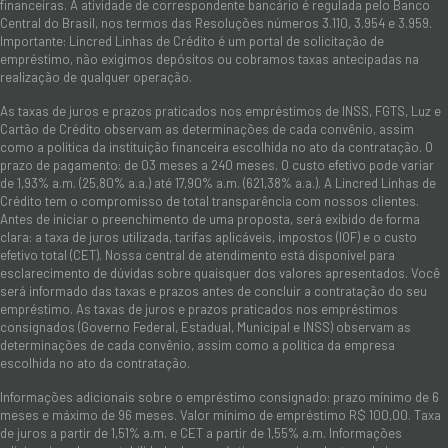
financeiras. A atividade de correspondente bancário é regulada pelo Banco
Central do Brasil, nos termos das Resoluções números 3.110, 3.954 e 3.959.
Importante: Lincred Linhas de Crédito é um portal de solicitação de
empréstimo, não exigimos depósitos ou cobramos taxas antecipadas na
realização de qualquer operação.
As taxas de juros e prazos praticados nos empréstimos de INSS, FGTS, Luz e
Cartão de Crédito observam as determinações de cada convênio, assim
como a política da instituição financeira escolhida no ato da contratação. O
prazo de pagamento: de 03 meses a 240 meses. O custo efetivo pode variar
de 1,93% a.m. (25,80% a.a.) até 17,90% a.m. (621,38% a.a.). A Lincred Linhas de
Crédito tem o compromisso de total transparência com nossos clientes.
Antes de iniciar o preenchimento de uma proposta, será exibido de forma
clara: a taxa de juros utilizada, tarifas aplicáveis, impostos (IOF) e o custo
efetivo total (CET). Nossa central de atendimento está disponível para
esclarecimento de dúvidas sobre quaisquer dos valores apresentados. Você
será informado das taxas e prazos antes de concluir a contratação do seu
empréstimo. As taxas de juros e prazos praticados nos empréstimos
consignados (Governo Federal, Estadual, Municipal e INSS) observam as
determinações de cada convênio, assim como a política da empresa
escolhida no ato da contratação.
Informações adicionais sobre o empréstimo consignado: prazo mínimo de 6
meses e máximo de 96 meses. Valor mínimo de empréstimo R$ 100,00. Taxa
de juros a partir de 1,51% a.m. e CET a partir de 1,55% a.m. Informações