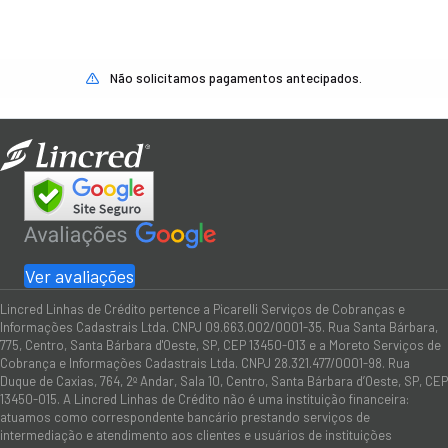
Não solicitamos pagamentos antecipados.
Ver avaliações
Lincred Linhas de Crédito pertence a Picarelli Serviços de Cobranças e
Informações Cadastrais Ltda. CNPJ 09.663.002/0001-35. Rua Santa Bárbara,
775, Centro, Santa Bárbara d'Oeste, SP, CEP 13450-013 e a Moreto Serviços de
Cobrança e Informações Cadastrais Ltda. CNPJ 28.321.477/0001-98. Rua
Duque de Caxias, 764, 2º Andar, Sala 10, Centro, Santa Bárbara d’Oeste, SP, CEP
13450-015. A Lincred Linhas de Crédito não é uma instituição financeira:
atuamos como correspondente bancário prestando serviços de
intermediação e atendimento aos clientes e usuários de instituições