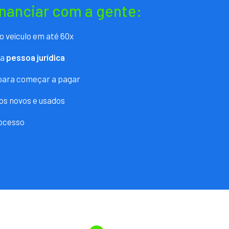
inanciar com a gente:
o veículo em até 60x
ra
pessoa jurídica
 para começar a pagar
os novos e usados
ocesso