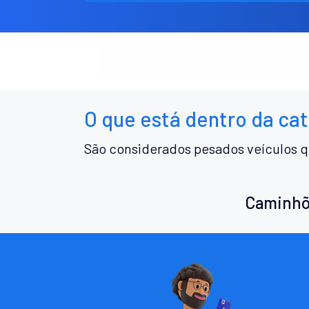
O que está dentro da ca
São considerados pesados veículos q
Caminhõ