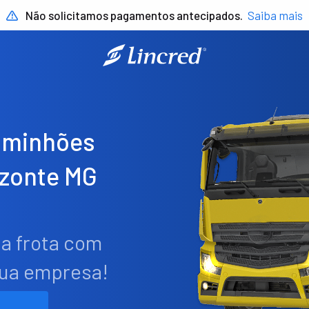
Não solicitamos pagamentos antecipados.
Saiba mais
aminhões
izonte MG
ua frota com
sua empresa!