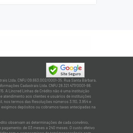
trais Ltda. CNPJ 09.663.002/0001-35. Rua Santa Bárbara,
Informações Cadastrais Ltda. CNPJ 28.321.477/0001-98.
15. A Lincred Linhas de Crédito não é uma instituição
 atendimento aos clientes e usuários de instituições
sil, nos termos das Resoluções números 3.110, 3.954 e
não exigimos depósitos ou cobramos taxas antecipadas na
rédito observam as determinações de cada convênio,
 de pagamento: de 03 meses a 240 meses. O custo efetivo
e Crédito tem o compromisso de total transparência com