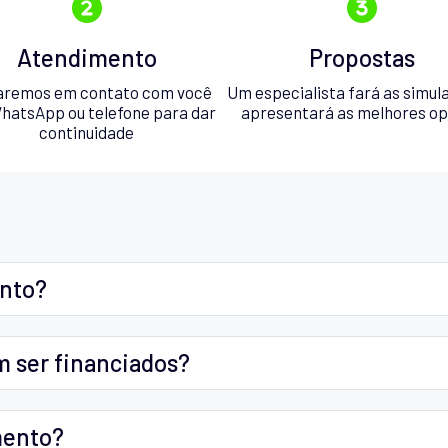
Atendimento
Propostas
aremos em contato com você
Um especialista fará as simul
hatsApp ou telefone para dar
apresentará as melhores o
continuidade
ento?
m ser financiados?
mento?