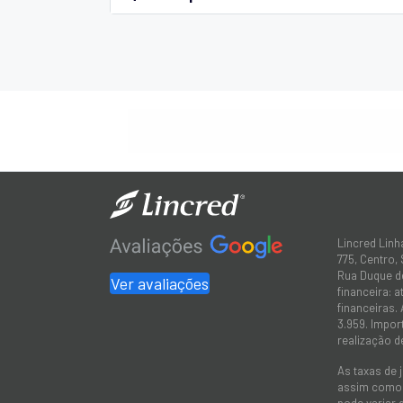
Lincred Linh
775, Centro,
Rua Duque de
Ver avaliações
financeira: 
financeiras.
3.959. Impor
realização d
As taxas de 
assim como a
pode variar 