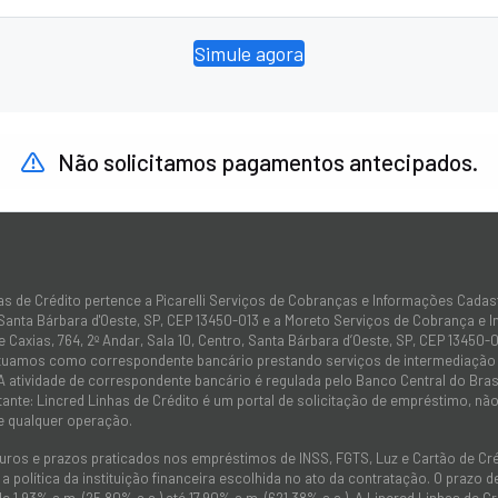
Simule agora
Não solicitamos pagamentos antecipados.
as de Crédito pertence a Picarelli Serviços de Cobranças e Informações Cadas
 Santa Bárbara d'Oeste, SP, CEP 13450-013 e a Moreto Serviços de Cobrança e 
 Caxias, 764, 2º Andar, Sala 10, Centro, Santa Bárbara d’Oeste, SP, CEP 13450-0
atuamos como correspondente bancário prestando serviços de intermediação e
 A atividade de correspondente bancário é regulada pelo Banco Central do Bra
tante: Lincred Linhas de Crédito é um portal de solicitação de empréstimo, 
e qualquer operação.
juros e prazos praticados nos empréstimos de INSS, FGTS, Luz e Cartão de C
 política da instituição financeira escolhida no ato da contratação. O prazo
de 1,93% a.m. (25,80% a.a.) até 17,90% a.m. (621,38% a.a.). A Lincred Linhas d