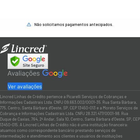
Não solicitamos pagamentos antecipados.
Ver avaliações
Lincred Linhas de Crédito pertence a Picarelli Serviços de Cobranças e
Informações Cadastrais Ltda. CNPJ 09.663.002/0001-35. Rua Santa Bárbara,
775, Centro, Santa Bárbara d'Oeste, SP, CEP 13450-013 e a Moreto Serviços de
Cobrança e Informações Cadastrais Ltda. CNPJ 28.321.477/0001-98. Rua
Duque de Caxias, 764, 2º Andar, Sala 10, Centro, Santa Bárbara d’Oeste, SP, CEP
13450-015. A Lincred Linhas de Crédito não é uma instituição financeira:
atuamos como correspondente bancário prestando serviços de
intermediação e atendimento aos clientes e usuários de instituições