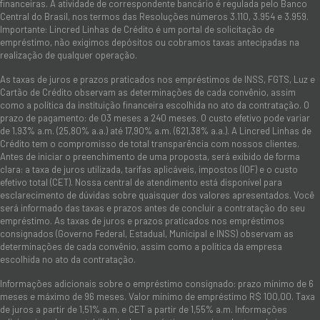
financeiras. A atividade de correspondente bancário é regulada pelo Banco
Central do Brasil, nos termos das Resoluções números 3.110, 3.954 e 3.959.
Importante: Lincred Linhas de Crédito é um portal de solicitação de
empréstimo, não exigimos depósitos ou cobramos taxas antecipadas na
realização de qualquer operação.
As taxas de juros e prazos praticados nos empréstimos de INSS, FGTS, Luz e
Cartão de Crédito observam as determinações de cada convênio, assim
como a política da instituição financeira escolhida no ato da contratação. O
prazo de pagamento: de 03 meses a 240 meses. O custo efetivo pode variar
de 1,93% a.m. (25,80% a.a.) até 17,90% a.m. (621,38% a.a.). A Lincred Linhas de
Crédito tem o compromisso de total transparência com nossos clientes.
Antes de iniciar o preenchimento de uma proposta, será exibido de forma
clara: a taxa de juros utilizada, tarifas aplicáveis, impostos (IOF) e o custo
efetivo total (CET). Nossa central de atendimento está disponível para
esclarecimento de dúvidas sobre quaisquer dos valores apresentados. Você
será informado das taxas e prazos antes de concluir a contratação do seu
empréstimo. As taxas de juros e prazos praticados nos empréstimos
consignados (Governo Federal, Estadual, Municipal e INSS) observam as
determinações de cada convênio, assim como a política da empresa
escolhida no ato da contratação.
Informações adicionais sobre o empréstimo consignado: prazo mínimo de 6
meses e máximo de 96 meses. Valor mínimo de empréstimo R$ 100,00. Taxa
de juros a partir de 1,51% a.m. e CET a partir de 1,55% a.m. Informações