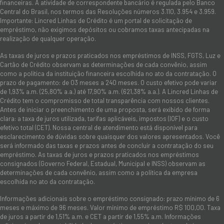
financeiras. A atividade de correspondente bancário é regulada pelo Banco
Central do Brasil, nos termos das Resoluções números 3.110, 3.954 e 3.959.
Importante: Lincred Linhas de Crédito é um portal de solicitação de
empréstimo, não exigimos depósitos ou cobramos taxas antecipadas na
realização de qualquer operação.
As taxas de juros e prazos praticados nos empréstimos de INSS, FGTS, Luz e
Cartão de Crédito observam as determinações de cada convênio, assim
como a política da instituição financeira escolhida no ato da contratação. O
prazo de pagamento: de 03 meses a 240 meses. O custo efetivo pode variar
de 1,93% a.m. (25,80% a.a.) até 17,90% a.m. (621,38% a.a.). A Lincred Linhas de
Crédito tem o compromisso de total transparência com nossos clientes.
Antes de iniciar o preenchimento de uma proposta, será exibido de forma
clara: a taxa de juros utilizada, tarifas aplicáveis, impostos (IOF) e o custo
efetivo total (CET). Nossa central de atendimento está disponível para
esclarecimento de dúvidas sobre quaisquer dos valores apresentados. Você
será informado das taxas e prazos antes de concluir a contratação do seu
empréstimo. As taxas de juros e prazos praticados nos empréstimos
consignados (Governo Federal, Estadual, Municipal e INSS) observam as
determinações de cada convênio, assim como a política da empresa
escolhida no ato da contratação.
Informações adicionais sobre o empréstimo consignado: prazo mínimo de 6
meses e máximo de 96 meses. Valor mínimo de empréstimo R$ 100,00. Taxa
de juros a partir de 1,51% a.m. e CET a partir de 1,55% a.m. Informações