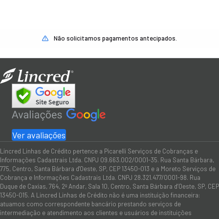
Não solicitamos pagamentos antecipados.
Ver avaliações
Lincred Linhas de Crédito pertence a Picarelli Serviços de Cobranças e
Informações Cadastrais Ltda. CNPJ 09.663.002/0001-35. Rua Santa Bárbara,
775, Centro, Santa Bárbara d'Oeste, SP, CEP 13450-013 e a Moreto Serviços de
Cobrança e Informações Cadastrais Ltda. CNPJ 28.321.477/0001-98. Rua
Duque de Caxias, 764, 2º Andar, Sala 10, Centro, Santa Bárbara d’Oeste, SP, CEP
13450-015. A Lincred Linhas de Crédito não é uma instituição financeira:
atuamos como correspondente bancário prestando serviços de
intermediação e atendimento aos clientes e usuários de instituições