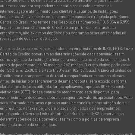
13450-015. A Lincred Linhas de Crédito não é uma instituição financeira:
atuamos como correspondente bancário prestando serviços de
intermediação e atendimento aos clientes e usuários de instituições
financeiras. A atividade de correspondente bancário é regulada pelo Banco
Central do Brasil, nos termos das Resoluções números 3.110, 3.954 e 3.959.
Importante: Lincred Linhas de Crédito é um portal de solicitação de
empréstimo, não exigimos depósitos ou cobramos taxas antecipadas na
realização de qualquer operação.
As taxas de juros e prazos praticados nos empréstimos de INSS, FGTS, Luz e
Cartão de Crédito observam as determinações de cada convênio, assim
como a política da instituição financeira escolhida no ato da contratação. O
prazo de pagamento: de 03 meses a 240 meses. O custo efetivo pode variar
de 1,93% a.m. (25,80% a.a.) até 17,90% a.m. (621,38% a.a.). A Lincred Linhas de
Crédito tem o compromisso de total transparência com nossos clientes.
Antes de iniciar o preenchimento de uma proposta, será exibido de forma
clara: a taxa de juros utilizada, tarifas aplicáveis, impostos (IOF) e o custo
efetivo total (CET). Nossa central de atendimento está disponível para
esclarecimento de dúvidas sobre quaisquer dos valores apresentados. Você
será informado das taxas e prazos antes de concluir a contratação do seu
empréstimo. As taxas de juros e prazos praticados nos empréstimos
consignados (Governo Federal, Estadual, Municipal e INSS) observam as
determinações de cada convênio, assim como a política da empresa
escolhida no ato da contratação.
Informações adicionais sobre o empréstimo consignado: prazo mínimo de 6