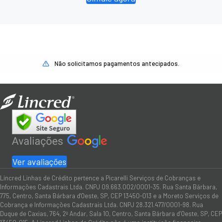
Não solicitamos pagamentos antecipados.
Ver avaliações
Lincred Linhas de Crédito pertence a Picarelli Serviços de Cobranças e
Informações Cadastrais Ltda. CNPJ 09.663.002/0001-35. Rua Santa Bárbara,
775, Centro, Santa Bárbara d'Oeste, SP, CEP 13450-013 e a Moreto Serviços de
Cobrança e Informações Cadastrais Ltda. CNPJ 28.321.477/0001-98. Rua
Duque de Caxias, 764, 2º Andar, Sala 10, Centro, Santa Bárbara d’Oeste, SP, CEP