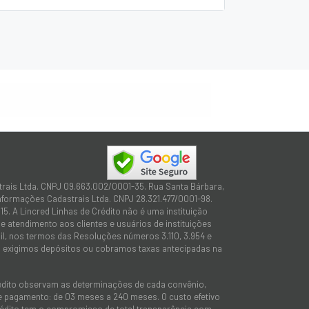
trais Ltda. CNPJ 09.663.002/0001-35. Rua Santa Bárbara,
Informações Cadastrais Ltda. CNPJ 28.321.477/0001-98.
15. A Lincred Linhas de Crédito não é uma instituição
 atendimento aos clientes e usuários de instituições
sil, nos termos das Resoluções números 3.110, 3.954 e
não exigimos depósitos ou cobramos taxas antecipadas na
rédito observam as determinações de cada convênio,
 de pagamento: de 03 meses a 240 meses. O custo efetivo
e Crédito tem o compromisso de total transparência com