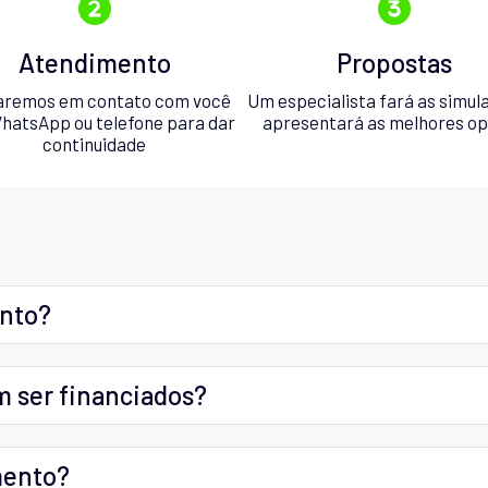
Atendimento
Propostas
aremos em contato com você
Um especialista fará as simul
hatsApp ou telefone para dar
apresentará as melhores o
continuidade
ento?
m ser financiados?
mento?