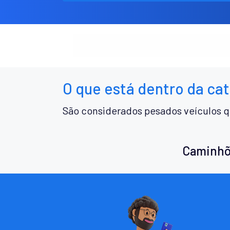
O que está dentro da ca
São considerados pesados veículos q
Caminhõ