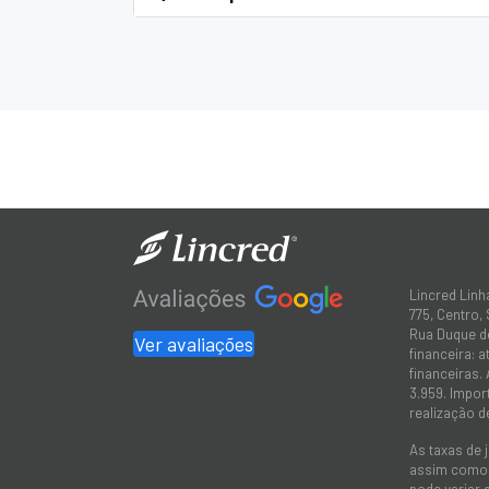
Lincred Linh
775, Centro,
Rua Duque de
Ver avaliações
financeira: 
financeiras.
3.959. Impor
realização d
As taxas de 
assim como a
pode variar 