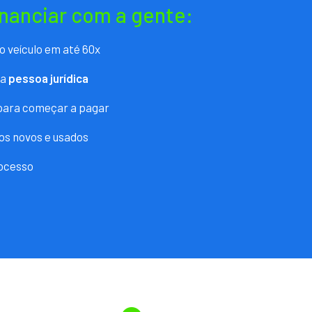
inanciar com a gente:
o veículo em até 60x
ra
pessoa jurídica
 para começar a pagar
os novos e usados
ocesso