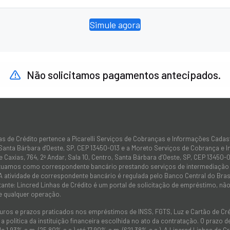
Simule agora
Não solicitamos pagamentos antecipados.
as de Crédito pertence a Picarelli Serviços de Cobranças e Informações Cadas
 Santa Bárbara d'Oeste, SP, CEP 13450-013 e a Moreto Serviços de Cobrança e 
 Caxias, 764, 2º Andar, Sala 10, Centro, Santa Bárbara d’Oeste, SP, CEP 13450-0
atuamos como correspondente bancário prestando serviços de intermediação e
 A atividade de correspondente bancário é regulada pelo Banco Central do Bra
tante: Lincred Linhas de Crédito é um portal de solicitação de empréstimo, 
e qualquer operação.
juros e prazos praticados nos empréstimos de INSS, FGTS, Luz e Cartão de C
 política da instituição financeira escolhida no ato da contratação. O prazo
de 1,93% a.m. (25,80% a.a.) até 17,90% a.m. (621,38% a.a.). A Lincred Linhas d