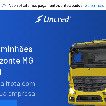
Não solicitamos pagamentos antecipados.
Saiba mais
aminhões
izonte MG
I
ua frota com
sua empresa!