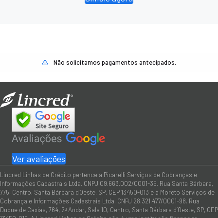
Não solicitamos pagamentos antecipados.
Ver avaliações
Lincred Linhas de Crédito pertence a Picarelli Serviços de Cobranças e
Informações Cadastrais Ltda. CNPJ 09.663.002/0001-35. Rua Santa Bárbara,
775, Centro, Santa Bárbara d'Oeste, SP, CEP 13450-013 e a Moreto Serviços de
Cobrança e Informações Cadastrais Ltda. CNPJ 28.321.477/0001-98. Rua
Duque de Caxias, 764, 2º Andar, Sala 10, Centro, Santa Bárbara d’Oeste, SP, CEP