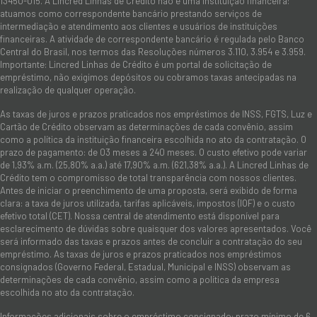
13450-015. A Lincred Linhas de Crédito não é uma instituição financeira:
atuamos como correspondente bancário prestando serviços de
intermediação e atendimento aos clientes e usuários de instituições
financeiras. A atividade de correspondente bancário é regulada pelo Banco
Central do Brasil, nos termos das Resoluções números 3.110, 3.954 e 3.959.
Importante: Lincred Linhas de Crédito é um portal de solicitação de
empréstimo, não exigimos depósitos ou cobramos taxas antecipadas na
realização de qualquer operação.
As taxas de juros e prazos praticados nos empréstimos de INSS, FGTS, Luz e
Cartão de Crédito observam as determinações de cada convênio, assim
como a política da instituição financeira escolhida no ato da contratação. O
prazo de pagamento: de 03 meses a 240 meses. O custo efetivo pode variar
de 1,93% a.m. (25,80% a.a.) até 17,90% a.m. (621,38% a.a.). A Lincred Linhas de
Crédito tem o compromisso de total transparência com nossos clientes.
Antes de iniciar o preenchimento de uma proposta, será exibido de forma
clara: a taxa de juros utilizada, tarifas aplicáveis, impostos (IOF) e o custo
efetivo total (CET). Nossa central de atendimento está disponível para
esclarecimento de dúvidas sobre quaisquer dos valores apresentados. Você
será informado das taxas e prazos antes de concluir a contratação do seu
empréstimo. As taxas de juros e prazos praticados nos empréstimos
consignados (Governo Federal, Estadual, Municipal e INSS) observam as
determinações de cada convênio, assim como a política da empresa
escolhida no ato da contratação.
Informações adicionais sobre o empréstimo consignado: prazo mínimo de 6