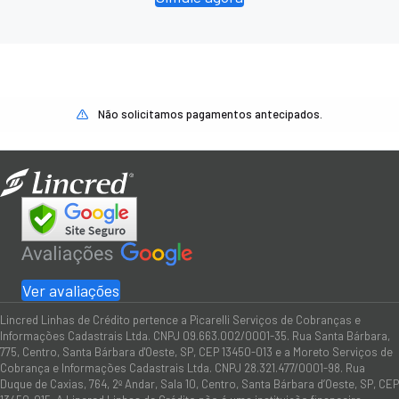
Não solicitamos pagamentos antecipados.
Ver avaliações
Lincred Linhas de Crédito pertence a Picarelli Serviços de Cobranças e
Informações Cadastrais Ltda. CNPJ 09.663.002/0001-35. Rua Santa Bárbara,
775, Centro, Santa Bárbara d'Oeste, SP, CEP 13450-013 e a Moreto Serviços de
Cobrança e Informações Cadastrais Ltda. CNPJ 28.321.477/0001-98. Rua
Duque de Caxias, 764, 2º Andar, Sala 10, Centro, Santa Bárbara d’Oeste, SP, CEP