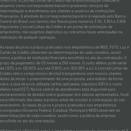
13450-015. A Lincred Linhas de Crédito não é uma instituição financeira:
atuamos como correspondente bancário prestando serviços de
intermediação e atendimento aos clientes e usuários de instituições
financeiras. A atividade de correspondente bancário é regulada pelo Banco
Central do Brasil, nos termos das Resoluções números 3.110, 3.954 e 3.959.
Importante: Lincred Linhas de Crédito é um portal de solicitação de
empréstimo, não exigimos depósitos ou cobramos taxas antecipadas na
realização de qualquer operação.
As taxas de juros e prazos praticados nos empréstimos de INSS, FGTS, Luz e
Cartão de Crédito observam as determinações de cada convênio, assim
como a política da instituição financeira escolhida no ato da contratação. O
prazo de pagamento: de 03 meses a 240 meses. O custo efetivo pode variar
de 1,93% a.m. (25,80% a.a.) até 17,90% a.m. (621,38% a.a.). A Lincred Linhas de
Crédito tem o compromisso de total transparência com nossos clientes.
Antes de iniciar o preenchimento de uma proposta, será exibido de forma
clara: a taxa de juros utilizada, tarifas aplicáveis, impostos (IOF) e o custo
efetivo total (CET). Nossa central de atendimento está disponível para
esclarecimento de dúvidas sobre quaisquer dos valores apresentados. Você
será informado das taxas e prazos antes de concluir a contratação do seu
empréstimo. As taxas de juros e prazos praticados nos empréstimos
consignados (Governo Federal, Estadual, Municipal e INSS) observam as
determinações de cada convênio, assim como a política da empresa
escolhida no ato da contratação.
Informações adicionais sobre o empréstimo consignado: prazo mínimo de 6