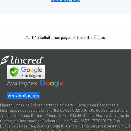
Não solicitamos pagamentos antecipados.
Ver avaliações
Lincred Linhas de Crédito pertence a Picarelli Serviços de Cobranças e
Informações Cadastrais Ltda. CNPJ 09.663.002/0001-35. Rua Santa Bárbara,
775, Centro, Santa Bárbara d'Oeste, SP, CEP 13450-013 e a Moreto Serviços de
Cobrança e Informações Cadastrais Ltda. CNPJ 28.321.477/0001-98. Rua
Duque de Caxias, 764, 2º Andar, Sala 10, Centro, Santa Bárbara d’Oeste, SP, CEP