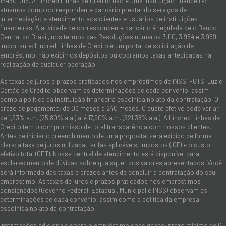
13450-015. A Lincred Linhas de Crédito não é uma instituição financeira:
atuamos como correspondente bancário prestando serviços de
intermediação e atendimento aos clientes e usuários de instituições
financeiras. A atividade de correspondente bancário é regulada pelo Banco
Central do Brasil, nos termos das Resoluções números 3.110, 3.954 e 3.959.
Importante: Lincred Linhas de Crédito é um portal de solicitação de
empréstimo, não exigimos depósitos ou cobramos taxas antecipadas na
realização de qualquer operação.
As taxas de juros e prazos praticados nos empréstimos de INSS, FGTS, Luz e
Cartão de Crédito observam as determinações de cada convênio, assim
como a política da instituição financeira escolhida no ato da contratação. O
prazo de pagamento: de 03 meses a 240 meses. O custo efetivo pode variar
de 1,93% a.m. (25,80% a.a.) até 17,90% a.m. (621,38% a.a.). A Lincred Linhas de
Crédito tem o compromisso de total transparência com nossos clientes.
Antes de iniciar o preenchimento de uma proposta, será exibido de forma
clara: a taxa de juros utilizada, tarifas aplicáveis, impostos (IOF) e o custo
efetivo total (CET). Nossa central de atendimento está disponível para
esclarecimento de dúvidas sobre quaisquer dos valores apresentados. Você
será informado das taxas e prazos antes de concluir a contratação do seu
empréstimo. As taxas de juros e prazos praticados nos empréstimos
consignados (Governo Federal, Estadual, Municipal e INSS) observam as
determinações de cada convênio, assim como a política da empresa
escolhida no ato da contratação.
Informações adicionais sobre o empréstimo consignado: prazo mínimo de 6