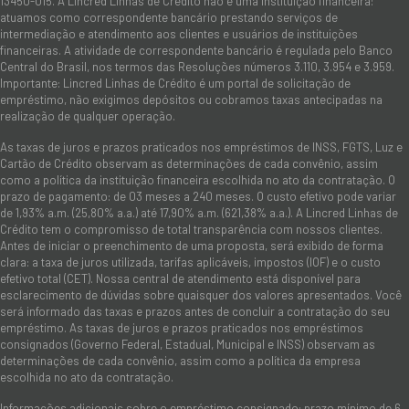
13450-015. A Lincred Linhas de Crédito não é uma instituição financeira:
atuamos como correspondente bancário prestando serviços de
intermediação e atendimento aos clientes e usuários de instituições
financeiras. A atividade de correspondente bancário é regulada pelo Banco
Central do Brasil, nos termos das Resoluções números 3.110, 3.954 e 3.959.
Importante: Lincred Linhas de Crédito é um portal de solicitação de
empréstimo, não exigimos depósitos ou cobramos taxas antecipadas na
realização de qualquer operação.
As taxas de juros e prazos praticados nos empréstimos de INSS, FGTS, Luz e
Cartão de Crédito observam as determinações de cada convênio, assim
como a política da instituição financeira escolhida no ato da contratação. O
prazo de pagamento: de 03 meses a 240 meses. O custo efetivo pode variar
de 1,93% a.m. (25,80% a.a.) até 17,90% a.m. (621,38% a.a.). A Lincred Linhas de
Crédito tem o compromisso de total transparência com nossos clientes.
Antes de iniciar o preenchimento de uma proposta, será exibido de forma
clara: a taxa de juros utilizada, tarifas aplicáveis, impostos (IOF) e o custo
efetivo total (CET). Nossa central de atendimento está disponível para
esclarecimento de dúvidas sobre quaisquer dos valores apresentados. Você
será informado das taxas e prazos antes de concluir a contratação do seu
empréstimo. As taxas de juros e prazos praticados nos empréstimos
consignados (Governo Federal, Estadual, Municipal e INSS) observam as
determinações de cada convênio, assim como a política da empresa
escolhida no ato da contratação.
Informações adicionais sobre o empréstimo consignado: prazo mínimo de 6