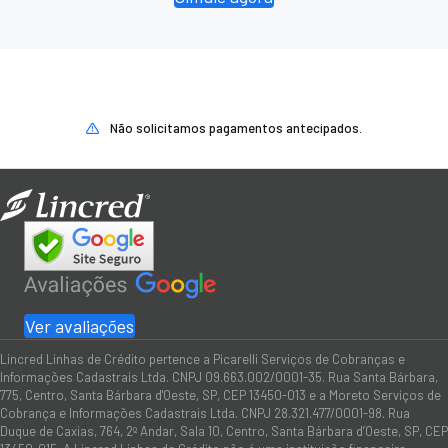
Não solicitamos pagamentos antecipados.
Ver avaliações
Lincred Linhas de Crédito pertence a Picarelli Serviços de Cobranças e
Informações Cadastrais Ltda. CNPJ 09.663.002/0001-35. Rua Santa Bárbara,
775, Centro, Santa Bárbara d'Oeste, SP, CEP 13450-013 e a Moreto Serviços de
Cobrança e Informações Cadastrais Ltda. CNPJ 28.321.477/0001-98. Rua
Duque de Caxias, 764, 2º Andar, Sala 10, Centro, Santa Bárbara d’Oeste, SP, CEP