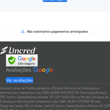
Não solicitamos pagamentos antecipados.
Ver avaliações
Lincred Linhas de Crédito pertence a Picarelli Serviços de Cobranças e
Informações Cadastrais Ltda. CNPJ 09.663.002/0001-35. Rua Santa Bárbara,
775, Centro, Santa Bárbara d'Oeste, SP, CEP 13450-013 e a Moreto Serviços de
Cobrança e Informações Cadastrais Ltda. CNPJ 28.321.477/0001-98. Rua
Duque de Caxias, 764, 2º Andar, Sala 10, Centro, Santa Bárbara d’Oeste, SP, CEP