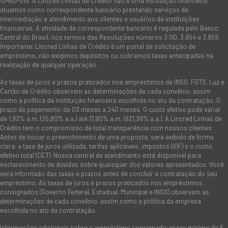
13450-015. A Lincred Linhas de Crédito não é uma instituição financeira:
atuamos como correspondente bancário prestando serviços de
intermediação e atendimento aos clientes e usuários de instituições
financeiras. A atividade de correspondente bancário é regulada pelo Banco
Central do Brasil, nos termos das Resoluções números 3.110, 3.954 e 3.959.
Importante: Lincred Linhas de Crédito é um portal de solicitação de
empréstimo, não exigimos depósitos ou cobramos taxas antecipadas na
realização de qualquer operação.
As taxas de juros e prazos praticados nos empréstimos de INSS, FGTS, Luz e
Cartão de Crédito observam as determinações de cada convênio, assim
como a política da instituição financeira escolhida no ato da contratação. O
prazo de pagamento: de 03 meses a 240 meses. O custo efetivo pode variar
de 1,93% a.m. (25,80% a.a.) até 17,90% a.m. (621,38% a.a.). A Lincred Linhas de
Crédito tem o compromisso de total transparência com nossos clientes.
Antes de iniciar o preenchimento de uma proposta, será exibido de forma
clara: a taxa de juros utilizada, tarifas aplicáveis, impostos (IOF) e o custo
efetivo total (CET). Nossa central de atendimento está disponível para
esclarecimento de dúvidas sobre quaisquer dos valores apresentados. Você
será informado das taxas e prazos antes de concluir a contratação do seu
empréstimo. As taxas de juros e prazos praticados nos empréstimos
consignados (Governo Federal, Estadual, Municipal e INSS) observam as
determinações de cada convênio, assim como a política da empresa
escolhida no ato da contratação.
Informações adicionais sobre o empréstimo consignado: prazo mínimo de 6