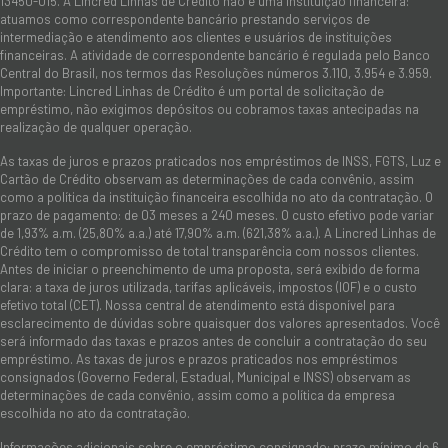
13450-015. A Lincred Linhas de Crédito não é uma instituição financeira:
atuamos como correspondente bancário prestando serviços de
intermediação e atendimento aos clientes e usuários de instituições
financeiras. A atividade de correspondente bancário é regulada pelo Banco
Central do Brasil, nos termos das Resoluções números 3.110, 3.954 e 3.959.
Importante: Lincred Linhas de Crédito é um portal de solicitação de
empréstimo, não exigimos depósitos ou cobramos taxas antecipadas na
realização de qualquer operação.
As taxas de juros e prazos praticados nos empréstimos de INSS, FGTS, Luz e
Cartão de Crédito observam as determinações de cada convênio, assim
como a política da instituição financeira escolhida no ato da contratação. O
prazo de pagamento: de 03 meses a 240 meses. O custo efetivo pode variar
de 1,93% a.m. (25,80% a.a.) até 17,90% a.m. (621,38% a.a.). A Lincred Linhas de
Crédito tem o compromisso de total transparência com nossos clientes.
Antes de iniciar o preenchimento de uma proposta, será exibido de forma
clara: a taxa de juros utilizada, tarifas aplicáveis, impostos (IOF) e o custo
efetivo total (CET). Nossa central de atendimento está disponível para
esclarecimento de dúvidas sobre quaisquer dos valores apresentados. Você
será informado das taxas e prazos antes de concluir a contratação do seu
empréstimo. As taxas de juros e prazos praticados nos empréstimos
consignados (Governo Federal, Estadual, Municipal e INSS) observam as
determinações de cada convênio, assim como a política da empresa
escolhida no ato da contratação.
Informações adicionais sobre o empréstimo consignado: prazo mínimo de 6