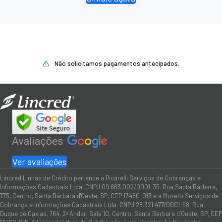
Não solicitamos pagamentos antecipados.
Ver avaliações
Lincred Linhas de Crédito pertence a Picarelli Serviços de Cobranças e
Informações Cadastrais Ltda. CNPJ 09.663.002/0001-35. Rua Santa Bárbara,
775, Centro, Santa Bárbara d'Oeste, SP, CEP 13450-013 e a Moreto Serviços de
Cobrança e Informações Cadastrais Ltda. CNPJ 28.321.477/0001-98. Rua
Duque de Caxias, 764, 2º Andar, Sala 10, Centro, Santa Bárbara d’Oeste, SP, CEP