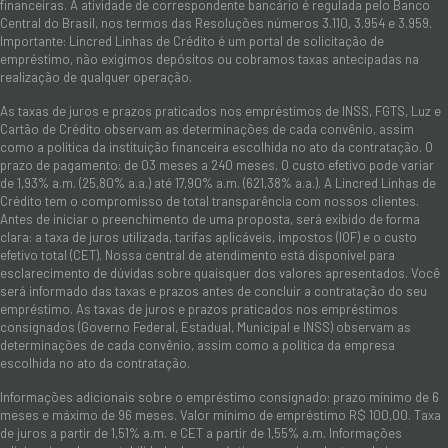
financeiras. A atividade de correspondente bancário é regulada pelo Banco
Central do Brasil, nos termos das Resoluções números 3.110, 3.954 e 3.959.
Importante: Lincred Linhas de Crédito é um portal de solicitação de
empréstimo, não exigimos depósitos ou cobramos taxas antecipadas na
realização de qualquer operação.
As taxas de juros e prazos praticados nos empréstimos de INSS, FGTS, Luz e
Cartão de Crédito observam as determinações de cada convênio, assim
como a política da instituição financeira escolhida no ato da contratação. O
prazo de pagamento: de 03 meses a 240 meses. O custo efetivo pode variar
de 1,93% a.m. (25,80% a.a.) até 17,90% a.m. (621,38% a.a.). A Lincred Linhas de
Crédito tem o compromisso de total transparência com nossos clientes.
Antes de iniciar o preenchimento de uma proposta, será exibido de forma
clara: a taxa de juros utilizada, tarifas aplicáveis, impostos (IOF) e o custo
efetivo total (CET). Nossa central de atendimento está disponível para
esclarecimento de dúvidas sobre quaisquer dos valores apresentados. Você
será informado das taxas e prazos antes de concluir a contratação do seu
empréstimo. As taxas de juros e prazos praticados nos empréstimos
consignados (Governo Federal, Estadual, Municipal e INSS) observam as
determinações de cada convênio, assim como a política da empresa
escolhida no ato da contratação.
Informações adicionais sobre o empréstimo consignado: prazo mínimo de 6
meses e máximo de 96 meses. Valor mínimo de empréstimo R$ 100,00. Taxa
de juros a partir de 1,51% a.m. e CET a partir de 1,55% a.m. Informações