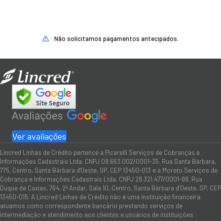
Não solicitamos pagamentos antecipados.
Ver avaliações
Lincred Linhas de Crédito pertence a Picarelli Serviços de Cobranças e
Informações Cadastrais Ltda. CNPJ 09.663.002/0001-35. Rua Santa Bárbara,
775, Centro, Santa Bárbara d'Oeste, SP, CEP 13450-013 e a Moreto Serviços de
Cobrança e Informações Cadastrais Ltda. CNPJ 28.321.477/0001-98. Rua
Duque de Caxias, 764, 2º Andar, Sala 10, Centro, Santa Bárbara d’Oeste, SP, CEP
13450-015. A Lincred Linhas de Crédito não é uma instituição financeira:
atuamos como correspondente bancário prestando serviços de
intermediação e atendimento aos clientes e usuários de instituições