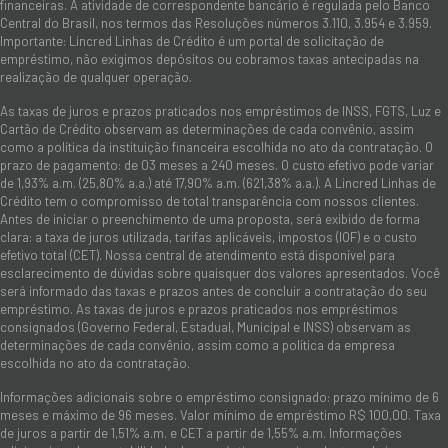
financeiras. A atividade de correspondente bancário é regulada pelo Banco
Central do Brasil, nos termos das Resoluções números 3.110, 3.954 e 3.959.
Importante: Lincred Linhas de Crédito é um portal de solicitação de
empréstimo, não exigimos depósitos ou cobramos taxas antecipadas na
realização de qualquer operação.
As taxas de juros e prazos praticados nos empréstimos de INSS, FGTS, Luz e
Cartão de Crédito observam as determinações de cada convênio, assim
como a política da instituição financeira escolhida no ato da contratação. O
prazo de pagamento: de 03 meses a 240 meses. O custo efetivo pode variar
de 1,93% a.m. (25,80% a.a.) até 17,90% a.m. (621,38% a.a.). A Lincred Linhas de
Crédito tem o compromisso de total transparência com nossos clientes.
Antes de iniciar o preenchimento de uma proposta, será exibido de forma
clara: a taxa de juros utilizada, tarifas aplicáveis, impostos (IOF) e o custo
efetivo total (CET). Nossa central de atendimento está disponível para
esclarecimento de dúvidas sobre quaisquer dos valores apresentados. Você
será informado das taxas e prazos antes de concluir a contratação do seu
empréstimo. As taxas de juros e prazos praticados nos empréstimos
consignados (Governo Federal, Estadual, Municipal e INSS) observam as
determinações de cada convênio, assim como a política da empresa
escolhida no ato da contratação.
Informações adicionais sobre o empréstimo consignado: prazo mínimo de 6
meses e máximo de 96 meses. Valor mínimo de empréstimo R$ 100,00. Taxa
de juros a partir de 1,51% a.m. e CET a partir de 1,55% a.m. Informações