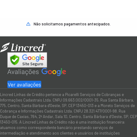
Não solicitamos pagamentos antecipados.
Ver avaliações
Lincred Linhas de Crédito pertence a Picarelli Serviços de Cobranças e
Informações Cadastrais Ltda. CNPJ 09.663.002/0001-35. Rua Santa Bárbara,
775, Centro, Santa Bárbara d'Oeste, SP, CEP 13450-013 e a Moreto Serviços de
Cobrança e Informações Cadastrais Ltda. CNPJ 28.321.477/0001-98. Rua
Duque de Caxias, 764, 2º Andar, Sala 10, Centro, Santa Bárbara d’Oeste, SP, CEP
13450-015. A Lincred Linhas de Crédito não é uma instituição financeira:
atuamos como correspondente bancário prestando serviços de
intermediação e atendimento aos clientes e usuários de instituições