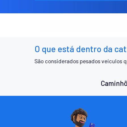
O que está dentro da ca
São considerados pesados veículos q
Caminhõ