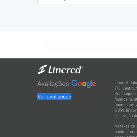
Lincred Linh
775, Centro,
Rua Duque de
Ver avaliações
financeira: 
financeiras.
3.959. Impor
realização d
As taxas de 
assim como a
pode variar 