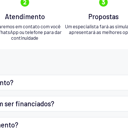
Atendimento
Propostas
aremos em contato com você
Um especialista fará as simul
hatsApp ou telefone para dar
apresentará as melhores o
continuidade
ento?
m ser financiados?
mento?