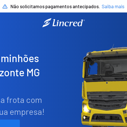
Não solicitamos pagamentos antecipados.
Saiba mais
aminhões
izonte MG
ua frota com
sua empresa!