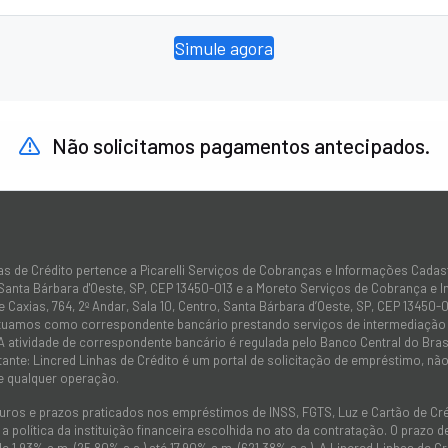
Simule agora
Não solicitamos pagamentos antecipados.
as de Crédito pertence a Picarelli Serviços de Cobranças e Informações Cadas
 Santa Bárbara d'Oeste, SP, CEP 13450-013 e a Moreto Serviços de Cobrança e 
 Caxias, 764, 2º Andar, Sala 10, Centro, Santa Bárbara d’Oeste, SP, CEP 13450-0
atuamos como correspondente bancário prestando serviços de intermediação e
 A atividade de correspondente bancário é regulada pelo Banco Central do Bra
tante: Lincred Linhas de Crédito é um portal de solicitação de empréstimo, 
e qualquer operação.
juros e prazos praticados nos empréstimos de INSS, FGTS, Luz e Cartão de C
 política da instituição financeira escolhida no ato da contratação. O prazo
de 1,93% a.m. (25,80% a.a.) até 17,90% a.m. (621,38% a.a.). A Lincred Linhas d