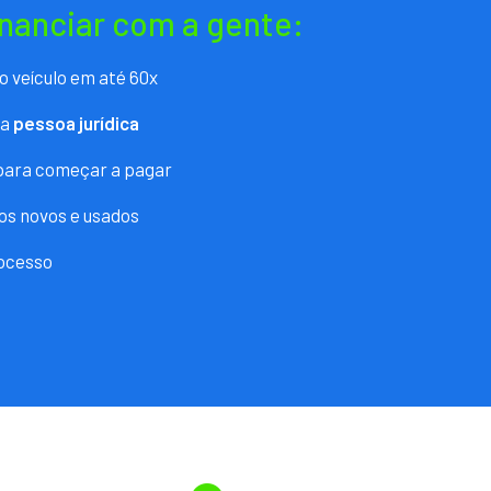
inanciar com a gente:
o veículo em até 60x
ra
pessoa jurídica
 para começar a pagar
os novos e usados
ocesso