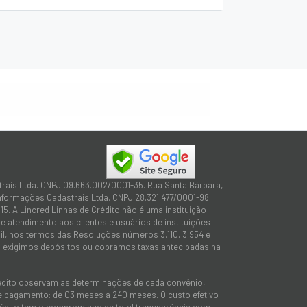
trais Ltda. CNPJ 09.663.002/0001-35. Rua Santa Bárbara,
Informações Cadastrais Ltda. CNPJ 28.321.477/0001-98.
15. A Lincred Linhas de Crédito não é uma instituição
 atendimento aos clientes e usuários de instituições
sil, nos termos das Resoluções números 3.110, 3.954 e
não exigimos depósitos ou cobramos taxas antecipadas na
rédito observam as determinações de cada convênio,
 de pagamento: de 03 meses a 240 meses. O custo efetivo
e Crédito tem o compromisso de total transparência com