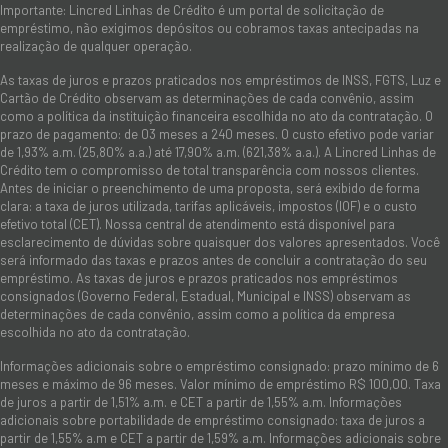
Importante: Lincred Linhas de Crédito é um portal de solicitação de
empréstimo, não exigimos depósitos ou cobramos taxas antecipadas na
realização de qualquer operação.
As taxas de juros e prazos praticados nos empréstimos de INSS, FGTS, Luz e
Cartão de Crédito observam as determinações de cada convênio, assim
como a política da instituição financeira escolhida no ato da contratação. O
prazo de pagamento: de 03 meses a 240 meses. O custo efetivo pode variar
de 1,93% a.m. (25,80% a.a.) até 17,90% a.m. (621,38% a.a.). A Lincred Linhas de
Crédito tem o compromisso de total transparência com nossos clientes.
Antes de iniciar o preenchimento de uma proposta, será exibido de forma
clara: a taxa de juros utilizada, tarifas aplicáveis, impostos (IOF) e o custo
efetivo total (CET). Nossa central de atendimento está disponível para
esclarecimento de dúvidas sobre quaisquer dos valores apresentados. Você
será informado das taxas e prazos antes de concluir a contratação do seu
empréstimo. As taxas de juros e prazos praticados nos empréstimos
consignados (Governo Federal, Estadual, Municipal e INSS) observam as
determinações de cada convênio, assim como a política da empresa
escolhida no ato da contratação.
Informações adicionais sobre o empréstimo consignado: prazo mínimo de 6
meses e máximo de 96 meses. Valor mínimo de empréstimo R$ 100,00. Taxa
de juros a partir de 1,51% a.m. e CET a partir de 1,55% a.m. Informações
adicionais sobre portabilidade de empréstimo consignado: taxa de juros a
partir de 1,55% a.m e CET a partir de 1,59% a.m. Informações adicionais sobre