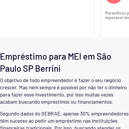
 confiar caiu super rápido um atendimento
Recomendo de confi
ada Thainá Jandotti 💕🙏
o dinheiro já estava
com q Janaína Jand
Empréstimo para MEI em São
Paulo SP Berrini
O objetivo de todo empreendedor é fazer o seu negócio
crescer. Mas nem sempre é possível por não ter o dinheiro
para fazer esse investimento, por isso muitas vezes
acabam buscando empréstimos ou financiamentos.
Segundo dados do SEBRAE, apenas 30% empreendedores
têm sucesso ao pedir um empréstimo nas instituições
financeiras tradicionais. Por isso, buscando atender os