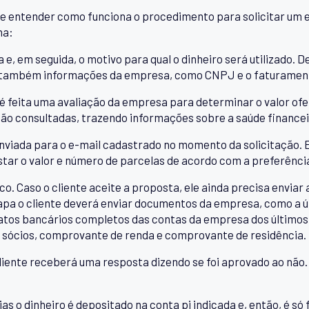
e entender como funciona o procedimento para solicitar um
na:
a e, em seguida, o motivo para qual o dinheiro será utilizado. 
, e também informações da empresa, como CNPJ e o faturamen
é feita uma avaliação da empresa para determinar o valor ofe
ão consultadas, trazendo informações sobre a saúde financeir
nviada para o e-mail cadastrado no momento da solicitação. Ess
tar o valor e número de parcelas de acordo com a preferência
co. Caso o cliente aceite a proposta, ele ainda precisa envi
pa o cliente deverá enviar documentos da empresa, como a úl
tos bancários completos das contas da empresa dos últimos
 sócios, comprovante de renda e comprovante de residência.
liente receberá uma resposta dizendo se foi aprovado ao não. 
as o dinheiro é depositado na conta pj indicada e, então, é só 