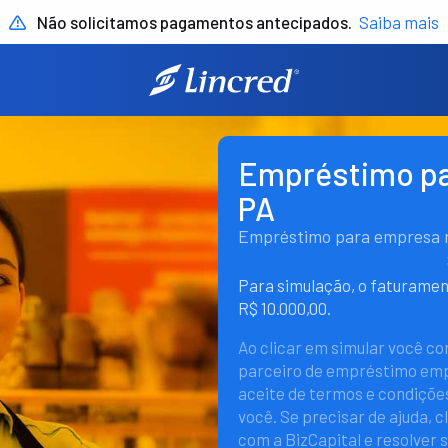
Não solicitamos pagamentos antecipados.
Saiba mais
Empréstimo pa
PA
Empréstimo para empresa rá
Para simulação, o faturame
R$ 10.000,00.
Ao clicar em simular você c
parceiro de empréstimo empr
aceite de termos e condições
você. Se precisar de ajuda, c
com a BizCapital e resolver 