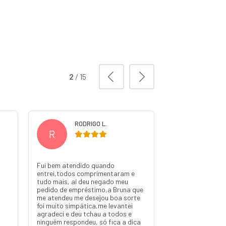
2
/
15
RODRIGO L.
WILS
R
W
Fui bem atendido quando
Ótima pelo pedro
entrei,todos comprimentaram e
tudo mais, aí deu negado meu
pedido de empréstimo,a Bruna que
me atendeu me desejou boa sorte
foi muito simpática,me levantei
agradeci e deu tchau a todos e
ninguém respondeu, só fica a dica