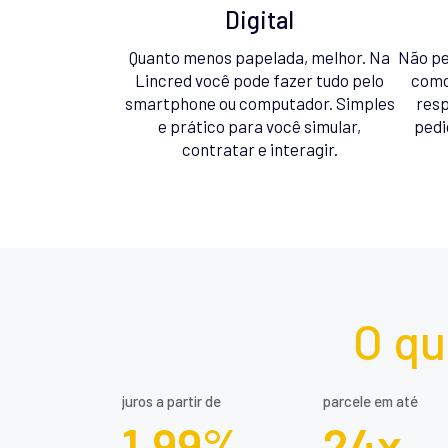
Digital
Quanto menos papelada, melhor. Na
Não pe
Lincred você pode fazer tudo pelo
como
smartphone ou computador. Simples
resp
e prático para você simular,
pedi
contratar e interagir.
O qu
juros a partir de
parcele em até
1,99%
24x