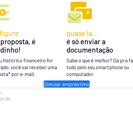
figure
quase lá…
 proposta, é
é só enviar a
idinho!
documentação
u histórico financeiro for
Sabe o que é melhor? Dá pra f
ado, você vai receber uma
tudo pelo seu smartphone ou
sta* por e-mail.
computador.
Simular empréstimo
u
se de