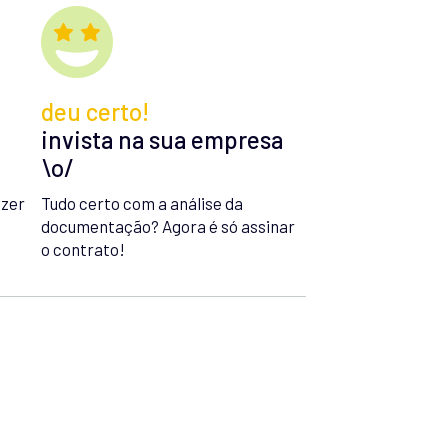
deu certo!
invista na sua empresa
\o/
azer
Tudo certo com a análise da
documentação? Agora é só assinar
o contrato!