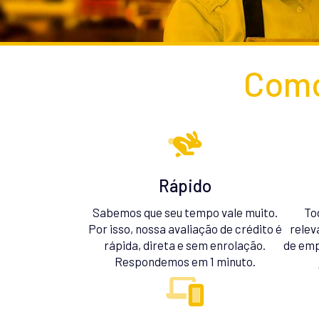
Como
Rápido
Sabemos que seu tempo vale muito.
To
Por isso, nossa avaliação de crédito é
relev
rápida, direta e sem enrolação.
de emp
Respondemos em 1 minuto.