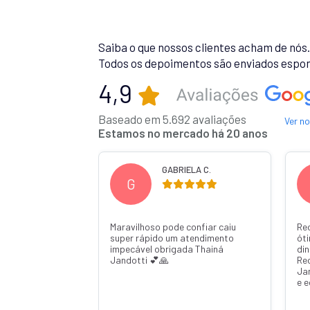
Saiba o que nossos clientes acham de nós
Todos os depoimentos são enviados espon
4,9
Baseado em 5.692 avaliações
Ver n
Estamos no mercado há 20 anos
 R.
GABRIELA C.
G
Maravilhoso pode confiar caiu
Re
super rápido um atendimento
ót
impecável obrigada Thainá
din
Jandotti 💕🙏
Re
Ja
e 