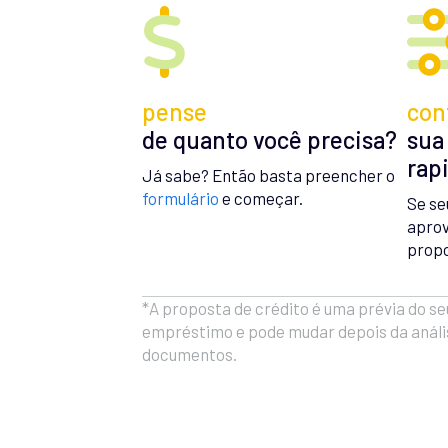
pense
con
de quanto você precisa?
sua
rap
Já sabe? Então basta preencher o
formulário
e começar.
Se se
aprov
propo
*A proposta de crédito é uma prévia do se
empréstimo e pode mudar depois da análi
documentos.