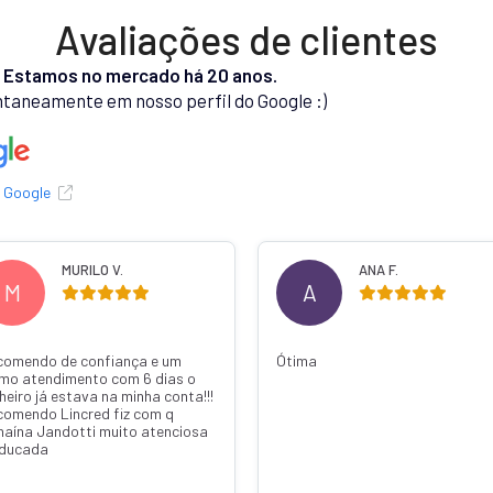
Avaliações de clientes
.
Estamos no mercado há 20 anos.
taneamente em nosso perfil do Google :)
o Google
MURILO V.
ANA F.
M
A
comendo de confiança e um
Ótima
imo atendimento com 6 dias o
heiro já estava na minha conta!!!
comendo Lincred fiz com q
naína Jandotti muito atenciosa
educada