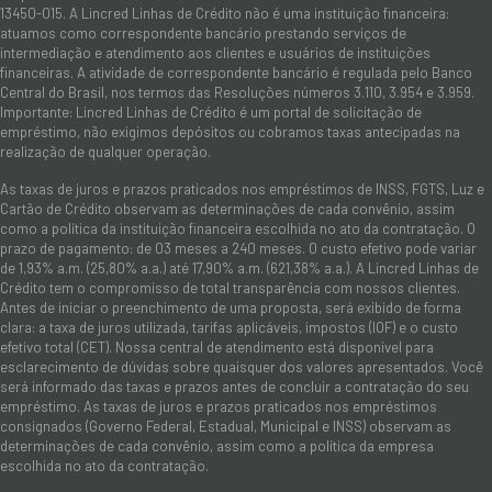
13450-015. A Lincred Linhas de Crédito não é uma instituição financeira:
atuamos como correspondente bancário prestando serviços de
intermediação e atendimento aos clientes e usuários de instituições
financeiras. A atividade de correspondente bancário é regulada pelo Banco
Central do Brasil, nos termos das Resoluções números 3.110, 3.954 e 3.959.
Importante: Lincred Linhas de Crédito é um portal de solicitação de
empréstimo, não exigimos depósitos ou cobramos taxas antecipadas na
realização de qualquer operação.
As taxas de juros e prazos praticados nos empréstimos de INSS, FGTS, Luz e
Cartão de Crédito observam as determinações de cada convênio, assim
como a política da instituição financeira escolhida no ato da contratação. O
prazo de pagamento: de 03 meses a 240 meses. O custo efetivo pode variar
de 1,93% a.m. (25,80% a.a.) até 17,90% a.m. (621,38% a.a.). A Lincred Linhas de
Crédito tem o compromisso de total transparência com nossos clientes.
Antes de iniciar o preenchimento de uma proposta, será exibido de forma
clara: a taxa de juros utilizada, tarifas aplicáveis, impostos (IOF) e o custo
efetivo total (CET). Nossa central de atendimento está disponível para
esclarecimento de dúvidas sobre quaisquer dos valores apresentados. Você
será informado das taxas e prazos antes de concluir a contratação do seu
empréstimo. As taxas de juros e prazos praticados nos empréstimos
consignados (Governo Federal, Estadual, Municipal e INSS) observam as
determinações de cada convênio, assim como a política da empresa
escolhida no ato da contratação.