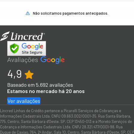
Não solicitamos pagamentos antecipados.
4,9
Baseado em
5.692
avaliações
Estamos no mercado há 20 anos
Ver avaliações
Lincred Linhas de Crédito pertence a Picarelli Serviços de Cobranças e
Informações Cadastrais Ltda. CNPJ 09.663.002/0001-35. Rua Santa Bárbara,
775, Centro, Santa Bárbara d'Oeste, SP, CEP 13450-013 e a Moreto Serviços de
Cobrança e Informações Cadastrais Ltda. CNPJ 28.321.477/0001-98. Rua
Duque de Caxias, 764, 2º Andar, Sala 10, Centro, Santa Bárbara d’Oeste, SP, CEP