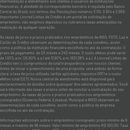
intermediação e atendimento aos clientes e usuários de instituições
financeiras. A atividade de correspondente bancário é regulada pelo Banco
Central do Brasil, nos termos das Resoluções números 3.110, 3.954 e 3.959.
Importante: Lincred Linhas de Crédito é um portal de solicitação de
empréstimo, não exigimos depósitos ou cobramos taxas antecipadas na
realização de qualquer operação.
As taxas de juros e prazos praticados nos empréstimos de INSS, FGTS, Luz e
Cartão de Crédito observam as determinações de cada convênio, assim
como a política da instituição financeira escolhida no ato da contratação. O
prazo de pagamento: de 03 meses a 240 meses. O custo efetivo pode variar
de 1,93% a.m. (25,80% a.a.) até 17,90% a.m. (621,38% a.a.). A Lincred Linhas de
Crédito tem o compromisso de total transparência com nossos clientes.
Antes de iniciar o preenchimento de uma proposta, será exibido de forma
clara: a taxa de juros utilizada, tarifas aplicáveis, impostos (IOF) e o custo
efetivo total (CET). Nossa central de atendimento está disponível para
esclarecimento de dúvidas sobre quaisquer dos valores apresentados. Você
será informado das taxas e prazos antes de concluir a contratação do seu
empréstimo. As taxas de juros e prazos praticados nos empréstimos
consignados (Governo Federal, Estadual, Municipal e INSS) observam as
determinações de cada convênio, assim como a política da empresa
escolhida no ato da contratação.
Informações adicionais sobre o empréstimo consignado: prazo mínimo de 6
meses e máximo de 96 meses. Valor mínimo de empréstimo R$ 100,00. Taxa