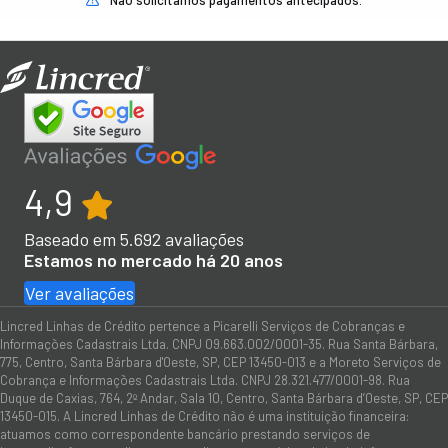
4,9
Baseado em
5.692
avaliações
Estamos no mercado há 20 anos
Ver avaliações
Lincred Linhas de Crédito pertence a Picarelli Serviços de Cobranças e
Informações Cadastrais Ltda. CNPJ 09.663.002/0001-35. Rua Santa Bárbara,
775, Centro, Santa Bárbara d'Oeste, SP, CEP 13450-013 e a Moreto Serviços de
Cobrança e Informações Cadastrais Ltda. CNPJ 28.321.477/0001-98. Rua
Duque de Caxias, 764, 2º Andar, Sala 10, Centro, Santa Bárbara d’Oeste, SP, CEP
13450-015. A Lincred Linhas de Crédito não é uma instituição financeira:
atuamos como correspondente bancário prestando serviços de