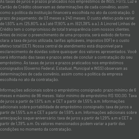
As taxas de juros e prazos praticados nos empréstimos de INSS, FGTS, Luz e
Cartão de Crédito observam as determinações de cada convênio, assim
como a política da instituição financeira escolhida no ato da contratação. O
prazo de pagamento: de 03 meses a 240 meses. O custo efetivo pode variar
de 1,93% a.m. (25,80% a.a.) até 17,90% a.m. (621,38% a.a.). A Lincred Linhas de
Crédito tem o compromisso de total transparência com nossos clientes.
Antes de iniciar o preenchimento de uma proposta, será exibido de forma
clara: a taxa de juros utilizada, tarifas aplicáveis, impostos (IOF) e o custo
efetivo total (CET). Nossa central de atendimento está disponível para
esclarecimento de dúvidas sobre quaisquer dos valores apresentados. Você
será informado das taxas e prazos antes de concluir a contratação do seu
empréstimo. As taxas de juros e prazos praticados nos empréstimos
consignados (Governo Federal, Estadual, Municipal e INSS) observam as
determinações de cada convênio, assim como a política da empresa
escolhida no ato da contratação.
Informações adicionais sobre o empréstimo consignado: prazo mínimo de 6
meses e máximo de 96 meses. Valor mínimo de empréstimo R$ 100,00. Taxa
de juros a partir de 1,51% a.m. e CET a partir de 1,55% a.m. Informações
adicionais sobre portabilidade de empréstimo consignado: taxa de juros a
partir de 1,55% a.m e CET a partir de 1,59% a.m. Informações adicionais sobre
antecipação saque-aniversário: taxa de juros a partir de 1,29% a.m e CET a
partir de 1,39% a.m. Os valores mencionados podem variar a partir das
condições no momento da contratação.