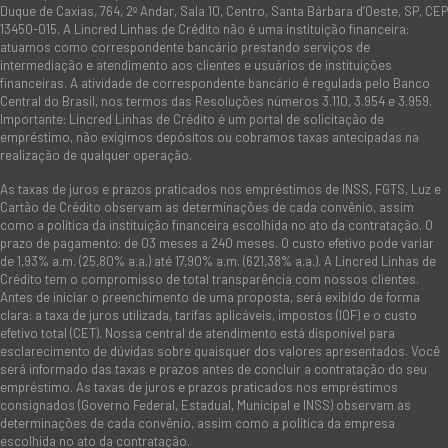
Duque de Caxias, 764, 2º Andar, Sala 10, Centro, Santa Bárbara d’Oeste, SP, CEP
13450-015. A Lincred Linhas de Crédito não é uma instituição financeira:
atuamos como correspondente bancário prestando serviços de
intermediação e atendimento aos clientes e usuários de instituições
financeiras. A atividade de correspondente bancário é regulada pelo Banco
Central do Brasil, nos termos das Resoluções números 3.110, 3.954 e 3.959.
Importante: Lincred Linhas de Crédito é um portal de solicitação de
empréstimo, não exigimos depósitos ou cobramos taxas antecipadas na
realização de qualquer operação.
As taxas de juros e prazos praticados nos empréstimos de INSS, FGTS, Luz e
Cartão de Crédito observam as determinações de cada convênio, assim
como a política da instituição financeira escolhida no ato da contratação. O
prazo de pagamento: de 03 meses a 240 meses. O custo efetivo pode variar
de 1,93% a.m. (25,80% a.a.) até 17,90% a.m. (621,38% a.a.). A Lincred Linhas de
Crédito tem o compromisso de total transparência com nossos clientes.
Antes de iniciar o preenchimento de uma proposta, será exibido de forma
clara: a taxa de juros utilizada, tarifas aplicáveis, impostos (IOF) e o custo
efetivo total (CET). Nossa central de atendimento está disponível para
esclarecimento de dúvidas sobre quaisquer dos valores apresentados. Você
será informado das taxas e prazos antes de concluir a contratação do seu
empréstimo. As taxas de juros e prazos praticados nos empréstimos
consignados (Governo Federal, Estadual, Municipal e INSS) observam as
determinações de cada convênio, assim como a política da empresa
escolhida no ato da contratação.