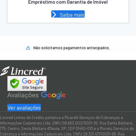
Empréstimo com Garantia de Imóvel
Saiba mais
Não solicitamos pagamentos antecipados.
Ver avaliações
Lincred Linhas de Crédito pertence a Picarelli Serviços de Cobranças e
Informações Cadastrais Ltda. CNPJ 09.663.002/0001-35. Rua Santa Bárbara,
775, Centro, Santa Bárbara d'Oeste, SP, CEP 13450-013 e a Moreto Serviços de
Cobrança e Informações Cadastrais Ltda. CNPJ 28.321.477/0001-98. Rua