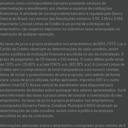
atuamos como correspondente bancário prestando serviços de
intermediação e atendimento aos clientes e usuários de instituições
financeiras. A atividade de correspondente bancário é regulada pelo Banco
Central do Brasil, nos termos das Resoluções números 3.110, 3.954 e 3.959.
Importante: Lincred Linhas de Crédito é um portal de solicitação de
empréstimo, não exigimos depósitos ou cobramos taxas antecipadas na
realização de qualquer operação.
As taxas de juros e prazos praticados nos empréstimos de INSS, FGTS, Luz e
Cartão de Crédito observam as determinações de cada convênio, assim
como a política da instituição financeira escolhida no ato da contratação. O
prazo de pagamento: de 03 meses a 240 meses. O custo efetivo pode variar
de 1,93% a.m. (25,80% a.a.) até 17,90% a.m. (621,38% a.a.). A Lincred Linhas de
Crédito tem o compromisso de total transparência com nossos clientes.
Antes de iniciar o preenchimento de uma proposta, será exibido de forma
clara: a taxa de juros utilizada, tarifas aplicáveis, impostos (IOF) e o custo
efetivo total (CET). Nossa central de atendimento está disponível para
esclarecimento de dúvidas sobre quaisquer dos valores apresentados. Você
será informado das taxas e prazos antes de concluir a contratação do seu
empréstimo. As taxas de juros e prazos praticados nos empréstimos
consignados (Governo Federal, Estadual, Municipal e INSS) observam as
determinações de cada convênio, assim como a política da empresa
escolhida no ato da contratação.
Informações adicionais sobre o empréstimo consignado: prazo mínimo de 6