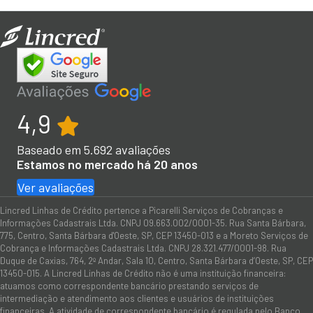
4,9
Baseado em
5.692
avaliações
Estamos no mercado há 20 anos
Ver avaliações
Lincred Linhas de Crédito pertence a Picarelli Serviços de Cobranças e
Informações Cadastrais Ltda. CNPJ 09.663.002/0001-35. Rua Santa Bárbara,
775, Centro, Santa Bárbara d'Oeste, SP, CEP 13450-013 e a Moreto Serviços de
Cobrança e Informações Cadastrais Ltda. CNPJ 28.321.477/0001-98. Rua
Duque de Caxias, 764, 2º Andar, Sala 10, Centro, Santa Bárbara d’Oeste, SP, CEP
13450-015. A Lincred Linhas de Crédito não é uma instituição financeira:
atuamos como correspondente bancário prestando serviços de
intermediação e atendimento aos clientes e usuários de instituições
financeiras. A atividade de correspondente bancário é regulada pelo Banco