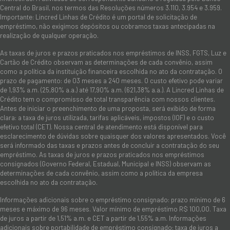
Central do Brasil, nos termos das Resoluções números 3.110, 3.954 e 3.959.
Importante: Lincred Linhas de Crédito é um portal de solicitação de
empréstimo, não exigimos depósitos ou cobramos taxas antecipadas na
realização de qualquer operação.
As taxas de juros e prazos praticados nos empréstimos de INSS, FGTS, Luz e
Cartão de Crédito observam as determinações de cada convênio, assim
como a política da instituição financeira escolhida no ato da contratação. O
prazo de pagamento: de 03 meses a 240 meses. O custo efetivo pode variar
de 1,93% a.m. (25,80% a.a.) até 17,90% a.m. (621,38% a.a.). A Lincred Linhas de
Crédito tem o compromisso de total transparência com nossos clientes.
Antes de iniciar o preenchimento de uma proposta, será exibido de forma
clara: a taxa de juros utilizada, tarifas aplicáveis, impostos (IOF) e o custo
efetivo total (CET). Nossa central de atendimento está disponível para
esclarecimento de dúvidas sobre quaisquer dos valores apresentados. Você
será informado das taxas e prazos antes de concluir a contratação do seu
empréstimo. As taxas de juros e prazos praticados nos empréstimos
consignados (Governo Federal, Estadual, Municipal e INSS) observam as
determinações de cada convênio, assim como a política da empresa
escolhida no ato da contratação.
Informações adicionais sobre o empréstimo consignado: prazo mínimo de 6
meses e máximo de 96 meses. Valor mínimo de empréstimo R$ 100,00. Taxa
de juros a partir de 1,51% a.m. e CET a partir de 1,55% a.m. Informações
adicionais sobre portabilidade de empréstimo consignado: taxa de juros a